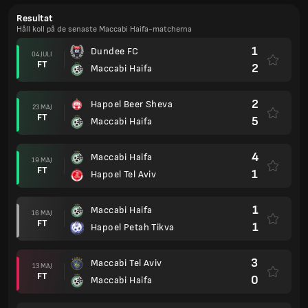
Resultat
Håll koll på de senaste Maccabi Haifa-matcherna
1
Dundee FC
04 JULI
FT
2
Maccabi Haifa
2
Hapoel Beer Sheva
23 MAJ
FT
5
Maccabi Haifa
4
Maccabi Haifa
19 MAJ
FT
1
Hapoel Tel Aviv
1
Maccabi Haifa
16 MAJ
FT
1
Hapoel Petah Tikva
3
Maccabi Tel Aviv
13 MAJ
FT
0
Maccabi Haifa