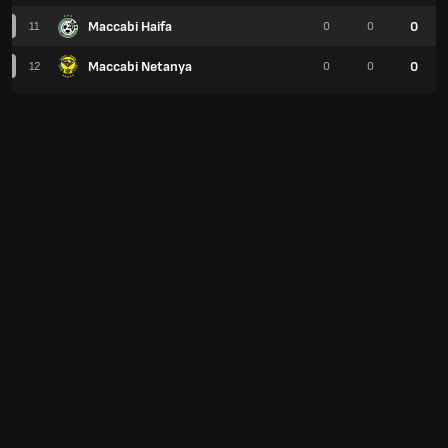
Maccabi Haifa
0
11
0
0
Maccabi Netanya
0
12
0
0