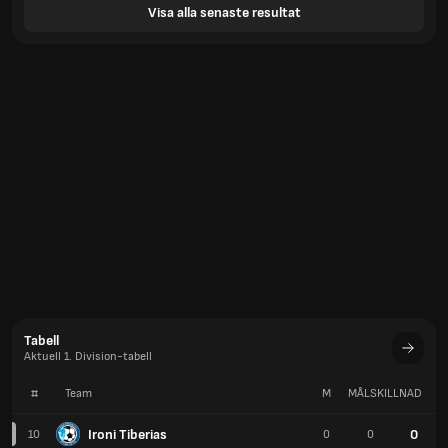
Visa alla senaste resultat
Tabell
Aktuell 1. Division-tabell
#
Team
M
MÅLSKILLNAD
P
Ironi Tiberias
0
10
0
0