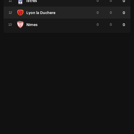
Istres
0
11
0
0
Lyon la Duchere
0
12
0
0
Nimes
0
13
0
0