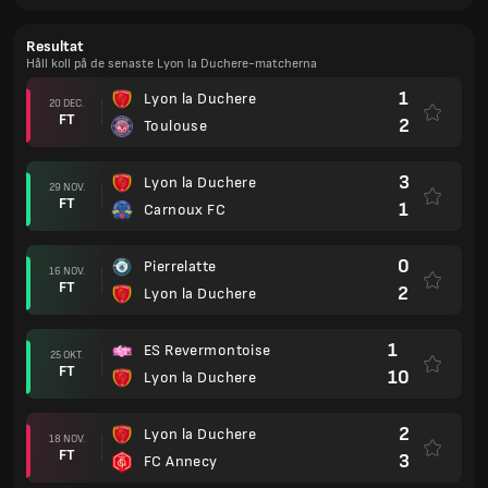
Resultat
Håll koll på de senaste Lyon la Duchere-matcherna
1
Lyon la Duchere
20 DEC.
FT
2
Toulouse
3
Lyon la Duchere
29 NOV.
FT
1
Carnoux FC
0
Pierrelatte
16 NOV.
FT
2
Lyon la Duchere
1
ES Revermontoise
25 OKT.
FT
10
Lyon la Duchere
2
Lyon la Duchere
18 NOV.
FT
3
FC Annecy