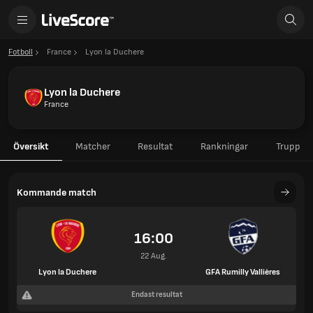
Fotboll
France
Lyon la Duchere
Lyon la Duchere
France
Översikt
Matcher
Resultat
Rankningar
Trupp
Kommande match
16:00
22 Aug.
Lyon la Duchere
GFA Rumilly Vallières
Endast resultat