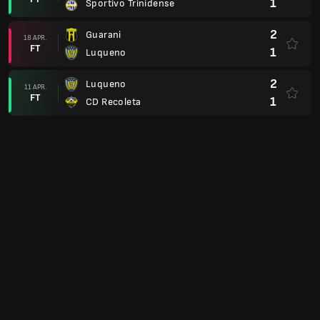
1
Sportivo Trinidense
2
Guarani
18 APR.
FT
1
Luqueno
2
Luqueno
11 APR.
FT
1
CD Recoleta