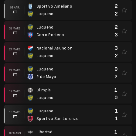
2
Sportivo Ameliano
05 APR.
FT
2
Luqueno
2
Luqueno
31 MARS
FT
3
Cerro Porteno
3
Nacional Asuncion
27 MARS
FT
2
Luqueno
0
Luqueno
22 MARS
FT
2
2 de Mayo
1
Olimpia
17 MARS
FT
0
Luqueno
1
Luqueno
13 MARS
FT
1
Sportivo San Lorenzo
1
Libertad
07 MARS