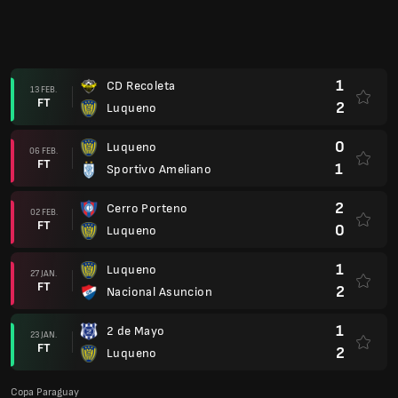
1
CD Recoleta
13 FEB.
FT
2
Luqueno
0
Luqueno
06 FEB.
FT
1
Sportivo Ameliano
2
Cerro Porteno
02 FEB.
FT
0
Luqueno
1
Luqueno
27 JAN.
FT
2
Nacional Asuncion
1
2 de Mayo
23 JAN.
FT
2
Luqueno
Copa Paraguay