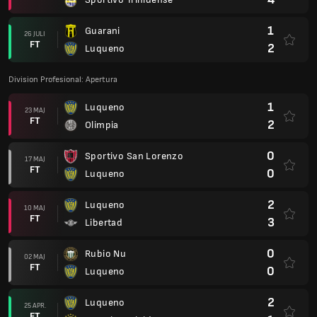
1
Guarani
26 JULI
FT
2
Luqueno
Division Profesional: Apertura
1
Luqueno
23 MAJ
FT
2
Olimpia
0
Sportivo San Lorenzo
17 MAJ
FT
0
Luqueno
2
Luqueno
10 MAJ
FT
3
Libertad
0
Rubio Nu
02 MAJ
FT
0
Luqueno
2
Luqueno
25 APR.
FT