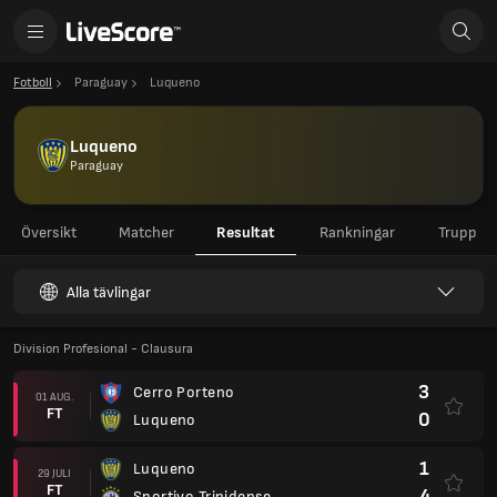
Fotboll
Paraguay
Luqueno
Luqueno
Paraguay
Översikt
Matcher
Resultat
Rankningar
Trupp
Alla tävlingar
Division Profesional - Clausura
3
Cerro Porteno
01 AUG.
FT
0
Luqueno
1
Luqueno
29 JULI
FT
4
Sportivo Trinidense