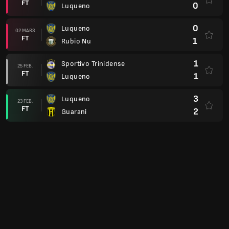
FT
0
Luqueno
0
Luqueno
02 MARS
FT
1
Rubio Nu
1
Sportivo Trinidense
25 FEB.
FT
1
Luqueno
3
Luqueno
23 FEB.
FT
2
Guarani