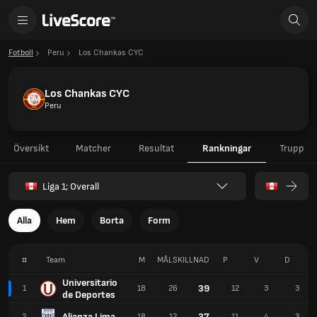
Fotboll
Peru
Los Chankas CYC
Los Chankas CYC
Peru
Översikt
Matcher
Resultat
Rankningar
Trupp
Liga 1; Overall
Alla
Hem
Borta
Form
#
Team
M
MÅLSKILLNAD
P
V
D
Universitario
39
1
18
26
12
3
3
de Deportes
Alianza Lima
37
2
18
12
11
4
3