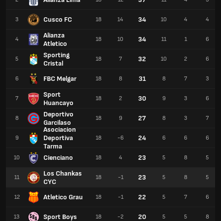
Cusco FC
34
3
18
14
10
4
4
Alianza
34
4
18
10
11
1
6
Atletico
Sporting
32
5
18
7
10
2
6
Cristal
FBC Melgar
31
6
18
8
8
7
3
Sport
30
7
18
2
9
3
6
Huancayo
Deportivo
27
8
18
9
8
3
7
Garcilaso
Asociacion
Deportiva
24
9
18
-6
6
6
6
Tarma
Cienciano
23
10
18
4
5
8
5
Los Chankas
23
11
18
-1
5
8
5
CYC
Atletico Grau
22
12
18
-1
5
7
6
Sport Boys
20
13
18
-2
5
5
8