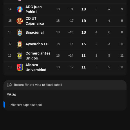
ADC Juan
19
14
18
-8
5
4
9
Pablo II
CD UT
19
15
18
-17
5
4
9
Cajamarca
Binacional
18
16
18
-13
4
6
8
Ayacucho FC
15
17
18
-13
4
3
11
Comerciantes
11
18
18
-14
2
5
11
Unidos
Alianza
11
19
18
-17
2
5
11
Universidad
Rotera för att visa utökad tabell
Viktig
Mästerskapsslutspel