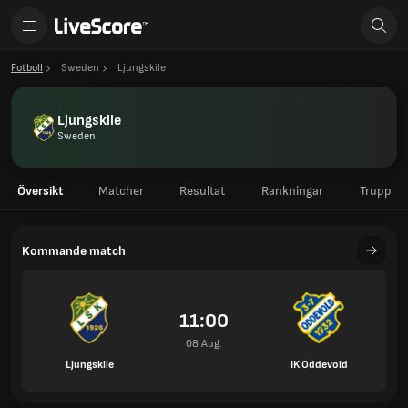
Fotboll
Sweden
Ljungskile
Ljungskile
Sweden
Översikt
Matcher
Resultat
Rankningar
Trupp
Kommande match
11:00
08 Aug.
Ljungskile
IK Oddevold