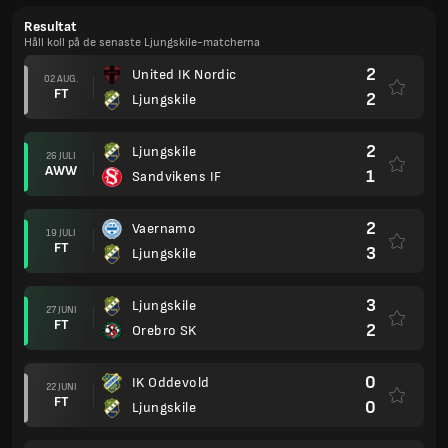
Resultat
Håll koll på de senaste Ljungskile-matcherna
2
United IK Nordic
02 AUG.
FT
2
Ljungskile
2
Ljungskile
26 JULI
AWW
1
Sandvikens IF
2
Vaernamo
19 JULI
FT
3
Ljungskile
3
Ljungskile
27 JUNI
FT
2
Orebro SK
0
IK Oddevold
22 JUNI
FT
0
Ljungskile