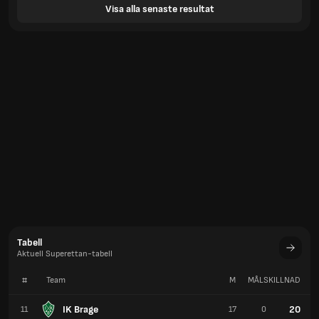
Visa alla senaste resultat
Tabell
Aktuell Superettan-tabell
#
Team
M
MÅLSKILLNAD
P
IK Brage
20
11
17
0