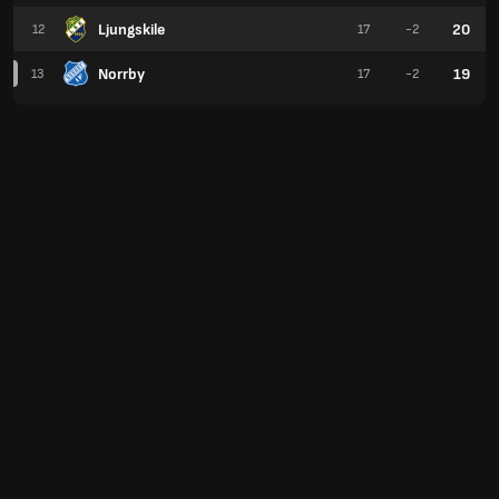
Ljungskile
20
12
17
-2
Norrby
19
13
17
-2