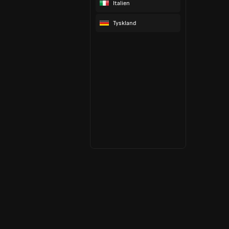
Italien
Tyskland