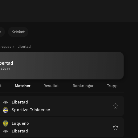
s
Kricket
araguay
Libertad
bertad
raguay
t
Matcher
Resultat
Rankningar
Trupp
Libertad
Sportivo Trinidense
Favoriter
Luqueno
Libertad
Favoriter