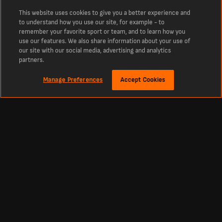
This website uses cookies to give you a better experience and
to understand how you use our site, for example - to
remember your favorite sport or team, and to learn how you
use our features. We also share information about your use of
our site with our social media, advertising and analytics
partners.
Manage Preferences
Accept Cookies
Om
Senaste poäng och resultat för LD Alajuelense
LD Alajuelense resultat med de senaste resultaten, matcherna och tabellerna.
Se aktuella resultat live när de sker.
De senaste LD Alajuelense-poängen, live idag De senaste LD Alajuelense-
poängen och resultaten för den här säsongen. Uppdaterade resultat live från
idag och tidigare resultat från hela säsongen.