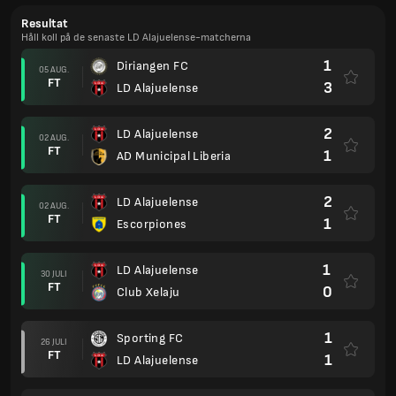
Resultat
Håll koll på de senaste LD Alajuelense-matcherna
1
Diriangen FC
05 AUG.
FT
3
LD Alajuelense
2
LD Alajuelense
02 AUG.
FT
1
AD Municipal Liberia
2
LD Alajuelense
02 AUG.
FT
1
Escorpiones
1
LD Alajuelense
30 JULI
FT
0
Club Xelaju
1
Sporting FC
26 JULI
FT
1
LD Alajuelense