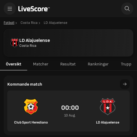
Fotboll
Costa Rica
LD Alajuelense
LD Alajuelense
Costa Rica
Översikt
Matcher
Resultat
Rankningar
Trupp
Kommande match
00:00
10 Aug.
Club Sport Herediano
LD Alajuelense