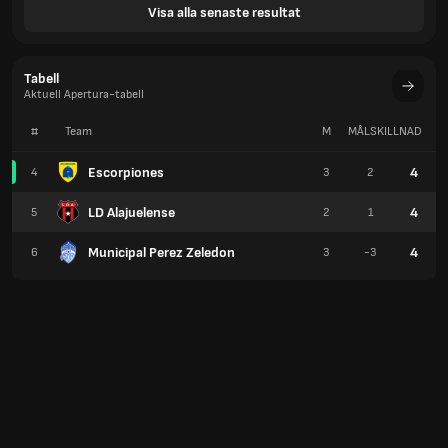
Visa alla senaste resultat
Tabell
Aktuell Apertura-tabell
#
Team
M
MÅLSKILLNAD
P
Escorpiones
4
4
3
2
LD Alajuelense
4
5
2
1
Municipal Perez Zeledon
4
6
3
-3