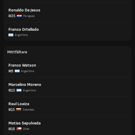
Ronaldo De Jesus
#35
Paraguay
Franco Ortellado
Argentina
Mittfältare
Franco Watson
#8
Argentina
Marcelino Moreno
#10
Argentina
Raul Loaiza
#15
Colombia
Matias Sepulveda
#16
Chile