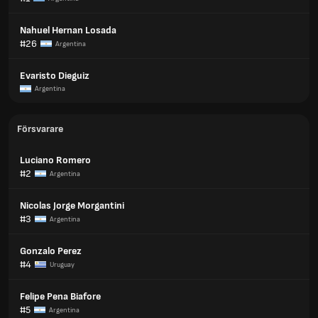
Nahuel Hernan Losada
#26
Argentina
Evaristo Dieguiz
Argentina
Försvarare
Luciano Romero
#2
Argentina
Nicolas Jorge Morgantini
#3
Argentina
Gonzalo Perez
#4
Uruguay
Felipe Pena Biafore
#5
Argentina