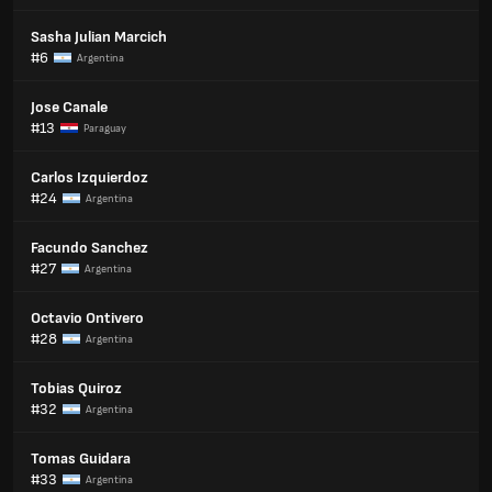
Sasha Julian Marcich
#6
Argentina
Jose Canale
#13
Paraguay
Carlos Izquierdoz
#24
Argentina
Facundo Sanchez
#27
Argentina
Octavio Ontivero
#28
Argentina
Tobias Quiroz
#32
Argentina
Tomas Guidara
#33
Argentina