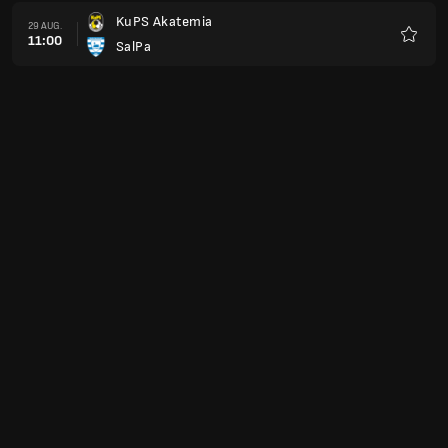
KuPS Akatemia
29 AUG.
11:00
SalPa
Favorit