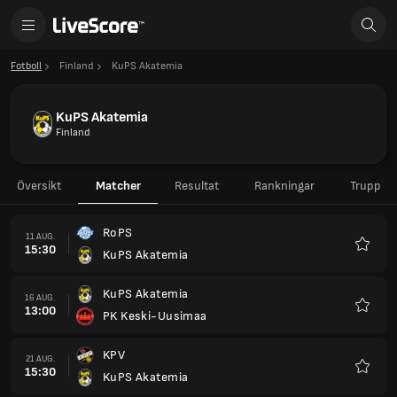
Fotboll
Finland
KuPS Akatemia
KuPS Akatemia
Finland
Översikt
Matcher
Resultat
Rankningar
Trupp
RoPS
11 AUG.
15:30
KuPS Akatemia
Favorit
KuPS Akatemia
16 AUG.
13:00
PK Keski-Uusimaa
Favorit
KPV
21 AUG.
15:30
KuPS Akatemia
Favorit