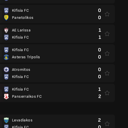
0
Kifisia FC
0
Panetolikos
1
AE Larissa
1
Kifisia FC
0
Kifisia FC
0
Asteras Tripolis
0
Atromitos
0
Kifisia FC
1
Kifisia FC
2
Panserraikos FC
2
Levadiakos
0
Kifisia FC