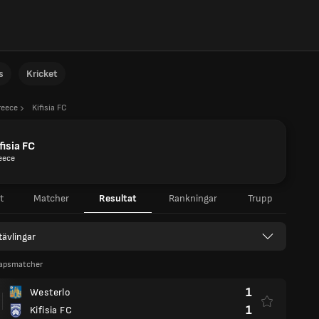
s
Kricket
reece
Kifisia FC
fisia FC
eece
t
Matcher
Resultat
Rankningar
Trupp
 tävlingar
apsmatcher
1
Westerlo
1
Kifisia FC