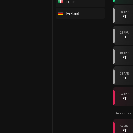
Italien
26 APR.
Tyskland
FT
22 APR.
FT
18 APR.
FT
08 APR.
FT
04 APR.
FT
Greek Cup
14 JAN.
FT