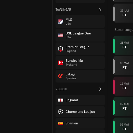
TÄVLINGAR
22 JULI
FT
MLS
USA
Super Leag
USL League One
USA
21 MAJ
FT
Premier League
England
Bundesliga
16 MAJ
Tyskland
FT
LaLiga
Spanien
12 MAJ
FT
REGION
England
09 MAJ
FT
Champions League
Spanien
02 MAJ
FT