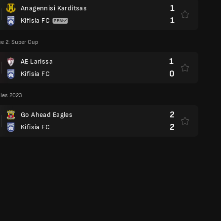
1
Anagennisi Karditsas
1
Kifisia FC
e 2: Super Cup
1
AE Larissa
0
Kifisia FC
lies 2023
2
Go Ahead Eagles
2
Kifisia FC