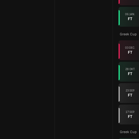
06 JAN.
FT
Greek Cup
03 DEC.
FT
28 OKT.
FT
23 SEP.
FT
17 SEP.
FT
Greek Cup