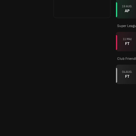
19 AUG.
AP
Super Leagu
11 MAJ
FT
Club Friend
04 AUG.
FT