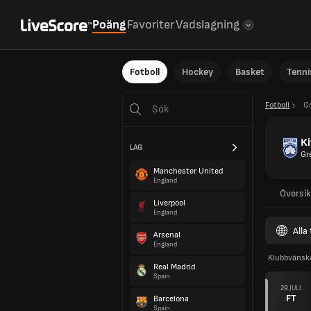
Poäng
Favoriter
Vadslagning
Fotboll
Hockey
Basket
Tenni
Fotboll
G
Ki
LAG
Gr
Manchester United
England
Översik
Liverpool
England
Alla
Arsenal
England
Klubbvänsk
Real Madrid
Spain
29 JULI
FT
Barcelona
Spain