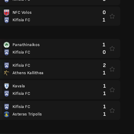
0
NFC Volos
1
Kifisia FC
1
Panathinaikos
0
Kifisia FC
2
Kifisia FC
1
Athens Kallithea
1
Kavala
1
Kifisia FC
1
Kifisia FC
1
Asteras Tripolis