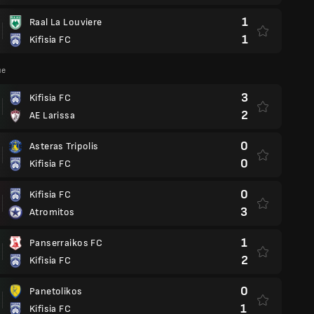
1
Raal La Louviere
1
Kifisia FC
ue
3
Kifisia FC
2
AE Larissa
0
Asteras Tripolis
0
Kifisia FC
0
Kifisia FC
3
Atromitos
1
Panserraikos FC
2
Kifisia FC
0
Panetolikos
1
Kifisia FC