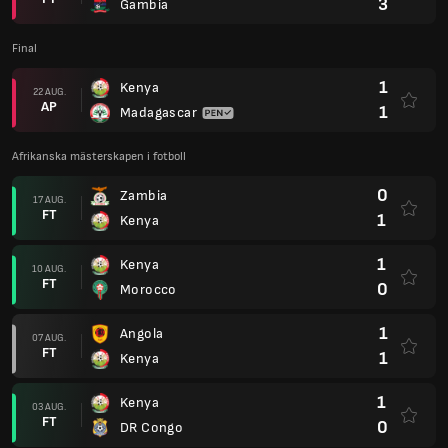
3
Gambia
Final
1
Kenya
22 AUG.
AP
1
Madagascar
Afrikanska mästerskapen i fotboll
0
Zambia
17 AUG.
FT
1
Kenya
1
Kenya
10 AUG.
FT
0
Morocco
1
Angola
07 AUG.
FT
1
Kenya
1
Kenya
03 AUG.
FT
0
DR Congo