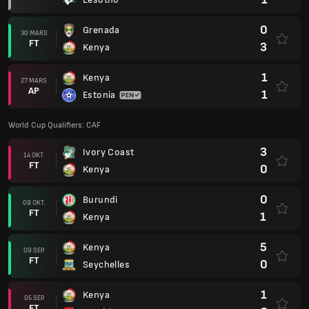
0
Grenada
30 MARS
FT
3
Kenya
1
Kenya
27 MARS
AP
1
Estonia
World Cup Qualifiers: CAF
3
Ivory Coast
14 OKT.
FT
0
Kenya
0
Burundi
09 OKT.
FT
1
Kenya
5
Kenya
09 SEP.
FT
0
Seychelles
1
Kenya
05 SEP.
FT