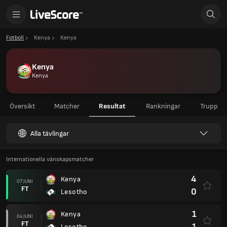
Fotboll
Kenya
Kenya
Kenya
Kenya
Översikt
Matcher
Resultat
Rankningar
Trupp
Alla tävlingar
Internationella vänskapsmatcher
4
Kenya
07 JUNI
FT
0
Lesotho
1
Kenya
04 JUNI
FT
1
Lesotho