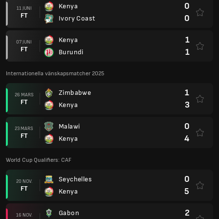
0
Kenya
11 JUNI
FT
0
Ivory Coast
1
Kenya
07 JUNI
FT
1
Burundi
Internationella vänskapsmatcher 2025
1
Zimbabwe
26 MARS
FT
3
Kenya
0
Malawi
23 MARS
FT
4
Kenya
World Cup Qualifiers: CAF
0
Seychelles
20 NOV.
FT
5
Kenya
2
Gabon
16 NOV.