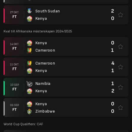
2
South Sudan
27 OKT.
FT
0
Kenya
Kval till Afrikanska mästerskapen 2024/2025
0
Kenya
14 OKT.
FT
1
Cameroon
4
Cameroon
11 OKT.
FT
1
Kenya
1
Namibia
10 SEP.
FT
2
Kenya
0
Kenya
06 SEP.
FT
0
Zimbabwe
World Cup Qualifiers: CAF