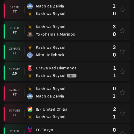
0
Kashiwa Reysol
14 MARS
FT
1
Machida Zelvia
2
JEF United Chiba
07 MARS
FT
1
Kashiwa Reysol
0
FC Tokyo
28 FEB.
FT
2
Kashiwa Reysol
2
Kashima Antlers
21 FEB.
FT
0
Kashiwa Reysol
1
Kashiwa Reysol
15 FEB.
FT
2
Tokyo Verdy
5
Kawasaki Frontale
08 FEB.
FT
3
Kashiwa Reysol