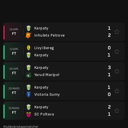
1
Karpaty
19 APR.
FT
2
Inhulets Petrove
0
Livyi Bereg
12 APR.
FT
1
Karpaty
3
Karpaty
06 APR.
FT
1
Yarud Maripol
1
Karpaty
29 MARS
FT
0
Victoria Sumy
2
Karpaty
23 MARS
FT
1
SC Poltava
Klubbvänskapsmatcher