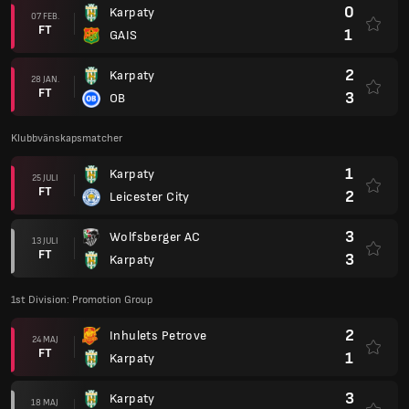
0
Karpaty
07 FEB.
FT
1
GAIS
2
Karpaty
28 JAN.
FT
3
OB
Klubbvänskapsmatcher
1
Karpaty
25 JULI
FT
2
Leicester City
3
Wolfsberger AC
13 JULI
FT
3
Karpaty
1st Division: Promotion Group
2
Inhulets Petrove
24 MAJ
FT
1
Karpaty
3
Karpaty
18 MAJ