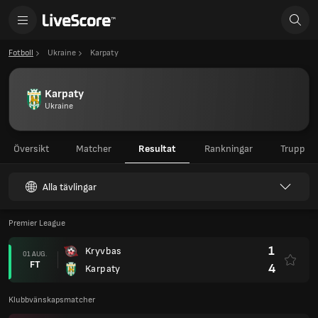
Fotboll
Ukraine
Karpaty
Karpaty
Ukraine
Översikt
Matcher
Resultat
Rankningar
Trupp
Alla tävlingar
Premier League
1
Kryvbas
01 AUG.
FT
4
Karpaty
Klubbvänskapsmatcher