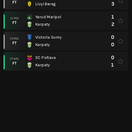
FT
3
Livyi Bereg
1
Yarud Maripol
11 MAJ
FT
2
Karpaty
0
Victoria Sumy
03 MAJ
FT
0
Karpaty
0
SC Poltava
27 APR.
FT
1
Karpaty