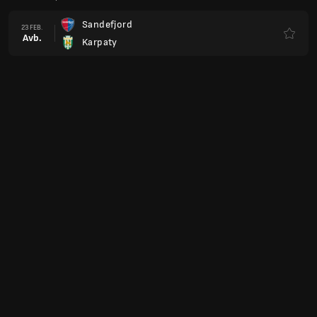
Sandefjord
23 FEB.
Avb.
Karpaty