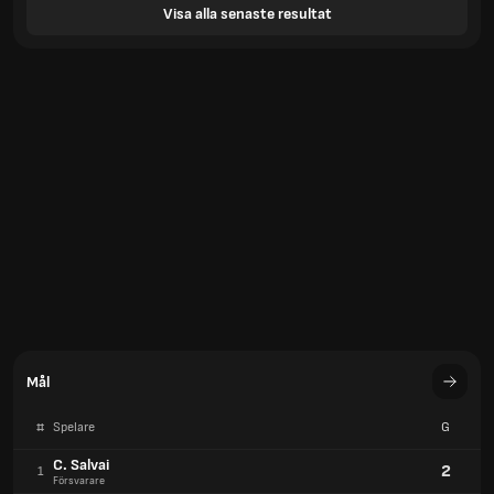
Visa alla senaste resultat
Mål
#
Spelare
G
C. Salvai
2
1
Försvarare