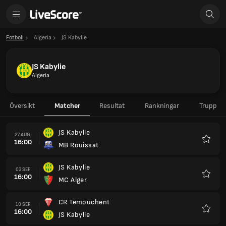
Fotboll
Algeria
JS Kabylie
JS Kabylie
Algeria
Översikt
Matcher
Resultat
Rankningar
Trupp
JS Kabylie
27 AUG.
16:00
MB Rouissat
Favorit
JS Kabylie
03 SEP.
16:00
MC Alger
Favorit
CR Temouchent
10 SEP.
16:00
JS Kabylie
Favorit