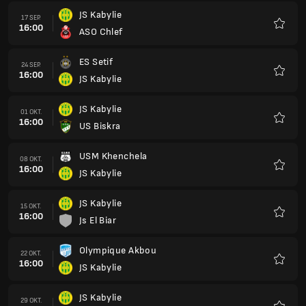
JS Kabylie
17 SEP.
16:00
ASO Chlef
Favorit
ES Setif
24 SEP.
16:00
JS Kabylie
Favorit
JS Kabylie
01 OKT.
16:00
US Biskra
Favorit
USM Khenchela
08 OKT.
16:00
JS Kabylie
Favorit
JS Kabylie
15 OKT.
16:00
Js El Biar
Favorit
Olympique Akbou
22 OKT.
16:00
JS Kabylie
Favorit
JS Kabylie
29 OKT.