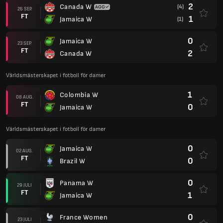
2
Canada W
(4)
26 SEP.
FT
1
Jamaica W
(1)
0
Jamaica W
23 SEP.
FT
2
Canada W
Världsmästerskapet i fotboll för damer
1
Colombia W
08 AUG.
FT
0
Jamaica W
Världsmästerskapet i fotboll för damer
0
Jamaica W
02 AUG.
FT
0
Brazil W
0
Panama W
29 JULI
FT
1
Jamaica W
0
France Women
23 JULI