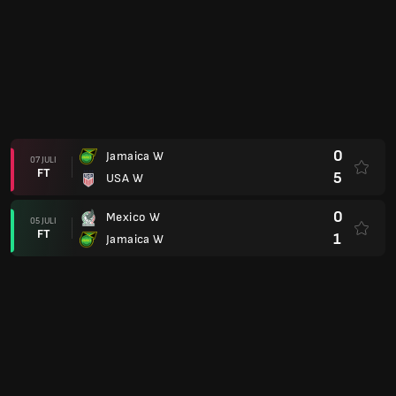
0
Jamaica W
07 JULI
FT
5
USA W
0
Mexico W
05 JULI
FT
1
Jamaica W