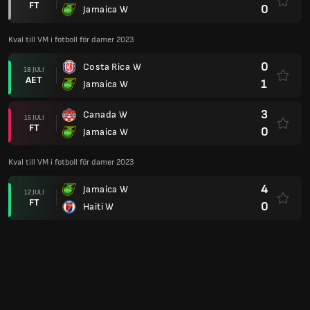
FT
0
Jamaica W
Kval till VM i fotboll för damer 2023
0
Costa Rica W
18 JULI
AET
1
Jamaica W
3
Canada W
15 JULI
FT
0
Jamaica W
Kval till VM i fotboll för damer 2023
4
Jamaica W
12 JULI
FT
0
Haiti W