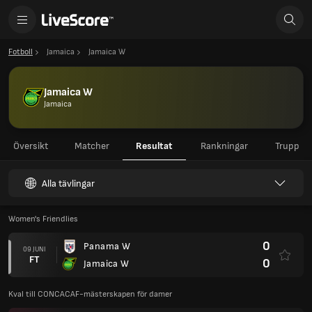
Fotboll
Jamaica
Jamaica W
Jamaica W
Jamaica
Översikt
Matcher
Resultat
Rankningar
Trupp
Alla tävlingar
Women's Friendlies
0
Panama W
09 JUNI
FT
0
Jamaica W
Kval till CONCACAF-mästerskapen för damer