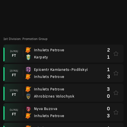
1st Division: Promotion Group
2
Inhulets Petrove
24 MAJ
FT
1
Karpaty
1
Epicentr Kamianets-Podilskyi
18 MAJ
FT
3
Inhulets Petrove
3
Inhulets Petrove
10 MAJ
FT
0
Ahrobiznes Volochysk
0
Nyva Buzova
04 MAJ
FT
3
Inhulets Petrove