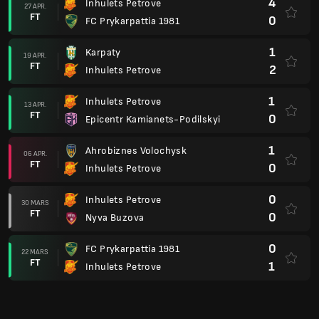
4
Inhulets Petrove
27 APR.
FT
0
FC Prykarpattia 1981
1
Karpaty
19 APR.
FT
2
Inhulets Petrove
1
Inhulets Petrove
13 APR.
FT
0
Epicentr Kamianets-Podilskyi
1
Ahrobiznes Volochysk
06 APR.
FT
0
Inhulets Petrove
0
Inhulets Petrove
30 MARS
FT
0
Nyva Buzova
0
FC Prykarpattia 1981
22 MARS
FT
1
Inhulets Petrove