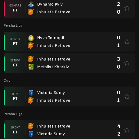
2
Dynamo Kyiv
03 MARS
FT
0
Inhulets Petrove
Persha Liga
0
Nyva Ternopil
30 NOV.
FT
1
Inhulets Petrove
3
Inhulets Petrove
22 NOV.
FT
0
Metalist Kharkiv
Cup
0
Victoria Sumy
29 OKT.
FT
1
Inhulets Petrove
Persha Liga
4
Inhulets Petrove
19 OKT.
FT
2
Victoria Sumy