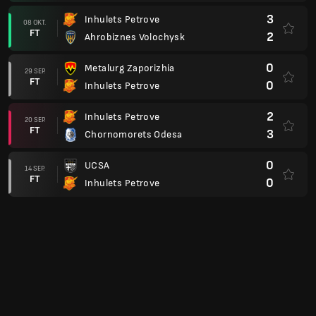
3
Inhulets Petrove
08 OKT.
FT
2
Ahrobiznes Volochysk
0
Metalurg Zaporizhia
29 SEP.
FT
0
Inhulets Petrove
2
Inhulets Petrove
20 SEP.
FT
3
Chornomorets Odesa
0
UCSA
14 SEP.
FT
0
Inhulets Petrove