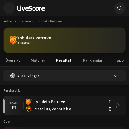
Fotboll
Ukraine
Inhulets Petrove
Inhulets Petrove
Ukraine
Översikt
Matcher
Resultat
Rankningar
Trupp
Alla tävlingar
Persha Liga
0
Inhulets Petrove
12 APR.
FT
0
Metalurg Zaporizhia
Cup