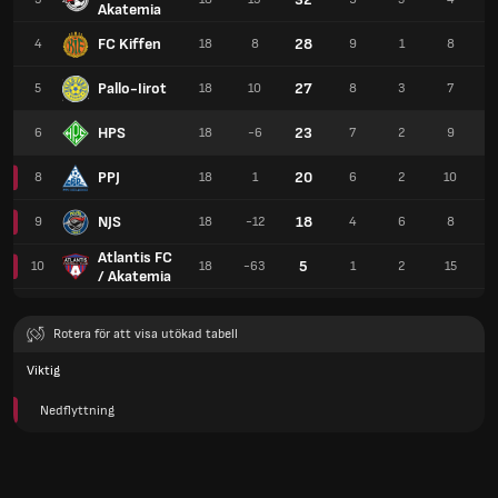
Akatemia
FC Kiffen
28
4
18
8
9
1
8
Pallo-Iirot
27
5
18
10
8
3
7
HPS
23
6
18
-6
7
2
9
PPJ
20
8
18
1
6
2
10
NJS
18
9
18
-12
4
6
8
Atlantis FC
5
10
18
-63
1
2
15
/ Akatemia
Rotera för att visa utökad tabell
Viktig
Nedflyttning