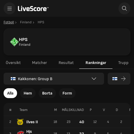
Fotboll
Finland
HPS
HPS
Finland
Översikt
Matcher
Resultat
Rankningar
Trupp
Kakkonen: Group B
Alla
Hem
Borta
Form
#
Team
M
MÅLSKILLNAD
P
V
D
F
Ilves II
40
2
18
23
12
4
2
Hjs
32
3
18
13
9
5
4