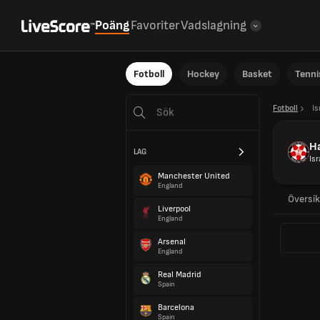
Poäng
Favoriter
Vadslagning
Fotboll
Hockey
Basket
Tenni
Fotboll
Is
Ha
LAG
Isr
Manchester United
England
Översik
Liverpool
England
Arsenal
England
Real Madrid
Spain
Barcelona
Spain