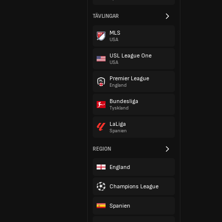
TÄVLINGAR
MLS
USA
USL League One
USA
Premier League
England
Bundesliga
Tyskland
LaLiga
Spanien
REGION
England
Champions League
Spanien