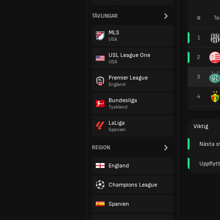
TÄVLINGAR
#
Te
MLS
1
USA
USL League One
2
USA
3
Premier League
England
4
Bundesliga
Tyskland
LaLiga
Viktig
Spanien
Nästa s
REGION
Uppflyt
England
Champions League
Spanien