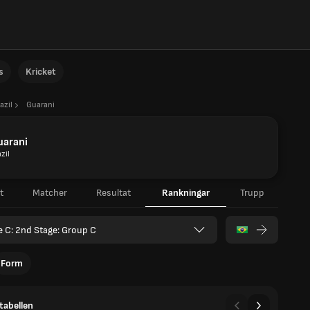
s
Kricket
azil
Guarani
uarani
zil
t
Matcher
Resultat
Rankningar
Trupp
e C: 2nd Stage: Group C
Form
tabellen