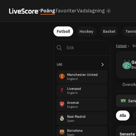
Poäng
Favoriter
Vadslagning
Fotboll
Hockey
Basket
Tenni
Fotboll
Br
G
LAG
Bra
Manchester United
England
Översik
Liverpool
England
Seri
Arsenal
England
Alla
Real Madrid
Spain
Barcelona
Senaste 
Spain