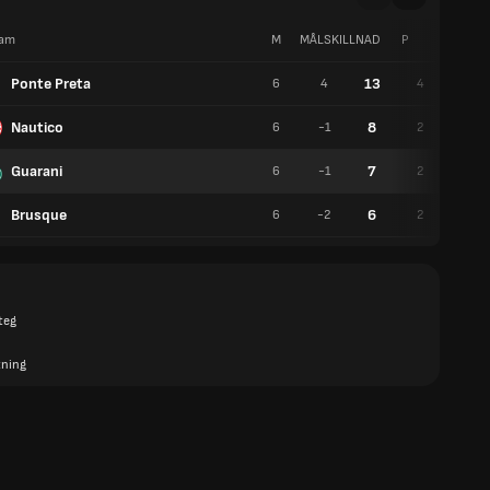
am
M
MÅLSKILLNAD
P
V
Ponte Preta
13
6
4
4
1
Nautico
8
6
-1
2
2
Guarani
7
6
-1
2
1
Brusque
6
6
-2
2
0
teg
tning