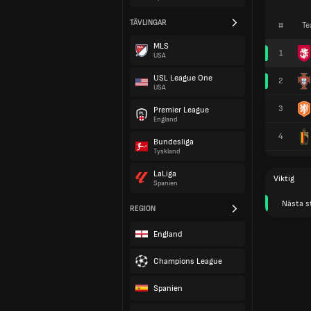
TÄVLINGAR
#
Te
MLS
1
USA
USL League One
2
USA
3
Premier League
England
4
Bundesliga
Tyskland
LaLiga
Viktig
Spanien
Nästa s
REGION
England
Champions League
Spanien