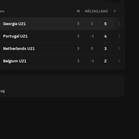
am
M
MÅLSKILLNAD
P
V
Georgia U21
5
3
2
1
2
Portugal U21
4
3
-1
1
1
Netherlands U21
3
3
0
0
3
Belgium U21
2
3
-1
0
2
teg