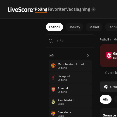
Poäng
Favoriter
Vadslagning
Fotboll
Hockey
Basket
Tenni
Fotboll
G
G
LAG
Ge
Manchester United
England
Översik
Liverpool
England
Gro
Arsenal
England
Alla
Real Madrid
Spain
Barcelona
Senaste 
Spain