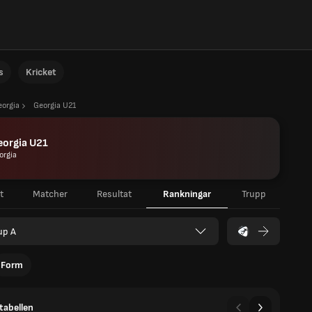
s
Kricket
eorgia
Georgia U21
eorgia U21
orgia
t
Matcher
Resultat
Rankningar
Trupp
up A
Form
tabellen