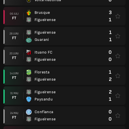
3
Brusque
06 JULI
FT
1
Figueirense
1
Figueirense
28 JUNI
FT
1
Guarani
0
Ituano FC
20 JUNI
FT
0
Figueirense
1
Floresta
14 JUNI
FT
2
Figueirense
2
Figueirense
31 MAJ
FT
1
Paysandu
0
Confianca
24 MAJ
FT
0
Figueirense