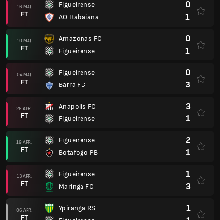
0
Figueirense
16 MAJ
FT
1
AO Itabaiana
0
Amazonas FC
10 MAJ
FT
1
Figueirense
0
Figueirense
04 MAJ
FT
3
Barra FC
3
Anapolis FC
26 APR.
FT
1
Figueirense
2
Figueirense
19 APR.
FT
1
Botafogo PB
1
Figueirense
13 APR.
FT
3
Maringa FC
1
Ypiranga RS
06 APR.
FT