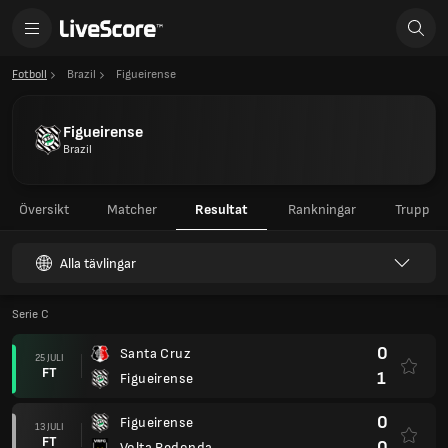
Fotboll
Brazil
Figueirense
Figueirense
Brazil
Översikt
Matcher
Resultat
Rankningar
Trupp
Alla tävlingar
Serie C
0
Santa Cruz
25 JULI
FT
1
Figueirense
0
Figueirense
13 JULI
FT
0
Volta Redonda