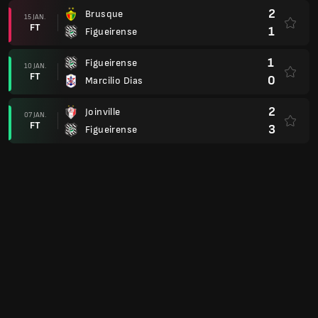
2
Brusque
15 JAN.
FT
1
Figueirense
1
Figueirense
10 JAN.
FT
0
Marcilio Dias
2
Joinville
07 JAN.
FT
3
Figueirense