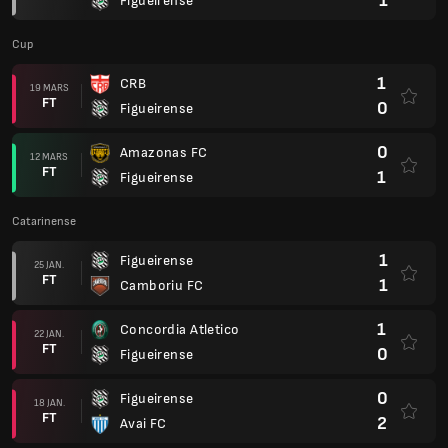
1
Figueirense
Cup
1
CRB
19 MARS
FT
0
Figueirense
0
Amazonas FC
12 MARS
FT
1
Figueirense
Catarinense
1
Figueirense
25 JAN.
FT
1
Camboriu FC
1
Concordia Atletico
22 JAN.
FT
0
Figueirense
0
Figueirense
18 JAN.
FT
2
Avai FC