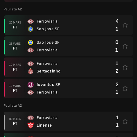
Paulista A2
4
Ferroviaria
29 MARS
FT
1
Sao Jose SP
0
Sao Jose SP
25 MARS
FT
1
Ferroviaria
1
Ferroviaria
19 MARS
FT
2
Sertaozinho
2
Juventus SP
15 MARS
FT
1
Ferroviaria
Paulista A2
1
Ferroviaria
07 MARS
FT
1
Linense