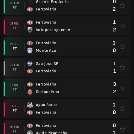
0
Gremio Prudente
28 FEB.
FT
2
Ferroviaria
1
Ferroviaria
25 FEB.
FT
2
Votuporanguense
1
Ferroviaria
22 FEB.
FT
0
Monte Azul
1
Sao Jose SP
18 FEB.
FT
1
Ferroviaria
3
Ferroviaria
14 FEB.
FT
2
Sertaozinho
1
Agua Santa
11 FEB.
FT
0
Ferroviaria
0
Ferroviaria
07 FEB.
FT
1
XV de Piracicaba