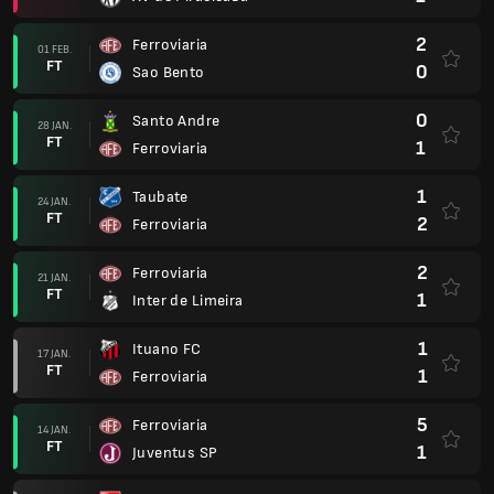
2
Ferroviaria
01 FEB.
FT
0
Sao Bento
0
Santo Andre
28 JAN.
FT
1
Ferroviaria
1
Taubate
24 JAN.
FT
2
Ferroviaria
2
Ferroviaria
21 JAN.
FT
1
Inter de Limeira
1
Ituano FC
17 JAN.
FT
1
Ferroviaria
5
Ferroviaria
14 JAN.
FT
1
Juventus SP