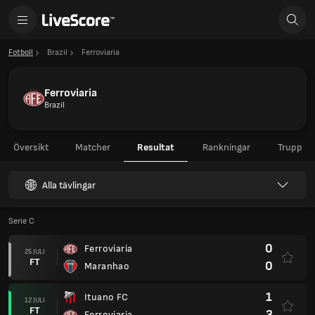
Fotboll
Brazil
Ferroviaria
Ferroviaria
Brazil
Översikt
Matcher
Resultat
Rankningar
Trupp
Alla tävlingar
Serie C
0
Ferroviaria
25 JULI
FT
0
Maranhao
1
Ituano FC
12 JULI
FT
3
Ferroviaria