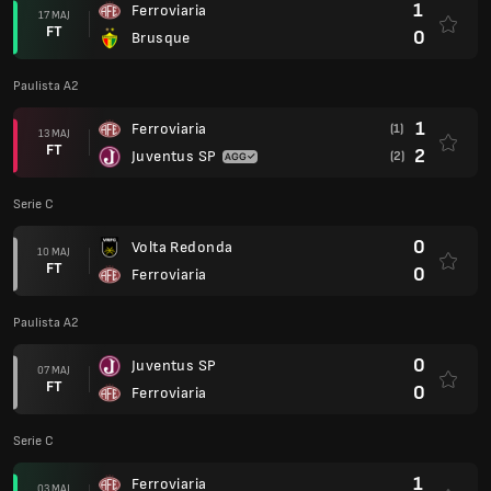
1
Ferroviaria
17 MAJ
FT
0
Brusque
Paulista A2
1
Ferroviaria
(1)
13 MAJ
FT
2
Juventus SP
(2)
Serie C
0
Volta Redonda
10 MAJ
FT
0
Ferroviaria
Paulista A2
0
Juventus SP
07 MAJ
FT
0
Ferroviaria
Serie C
1
Ferroviaria
03 MAJ