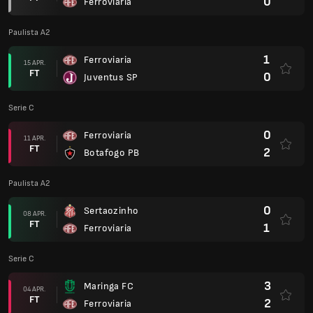
0
Ferroviaria
Paulista A2
1
Ferroviaria
15 APR.
FT
0
Juventus SP
Serie C
0
Ferroviaria
11 APR.
FT
2
Botafogo PB
Paulista A2
0
Sertaozinho
08 APR.
FT
1
Ferroviaria
Serie C
3
Maringa FC
04 APR.
FT
2
Ferroviaria