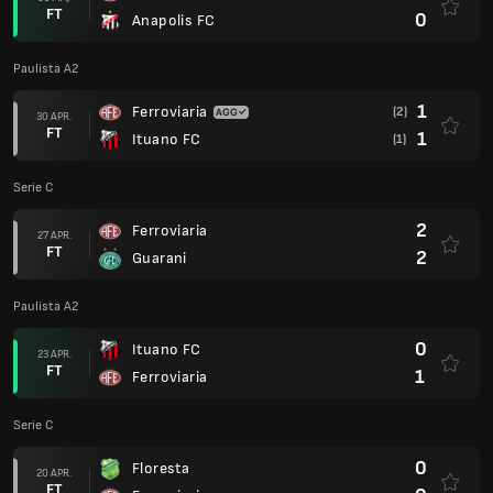
FT
0
Anapolis FC
Paulista A2
1
Ferroviaria
(2)
30 APR.
FT
1
Ituano FC
(1)
Serie C
2
Ferroviaria
27 APR.
FT
2
Guarani
Paulista A2
0
Ituano FC
23 APR.
FT
1
Ferroviaria
Serie C
0
Floresta
20 APR.
FT