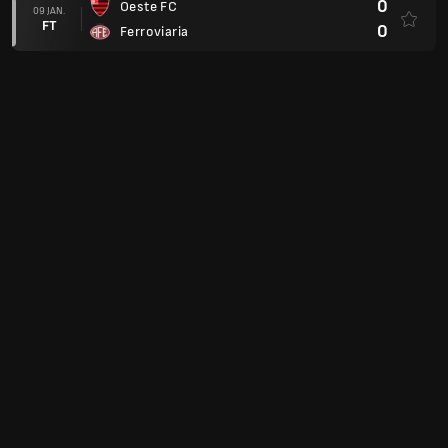
0
Oeste FC
09 JAN.
FT
0
Ferroviaria