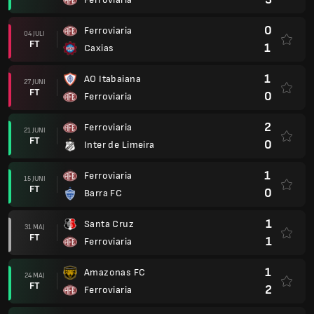
0
Ferroviaria
04 JULI
FT
1
Caxias
1
AO Itabaiana
27 JUNI
FT
0
Ferroviaria
2
Ferroviaria
21 JUNI
FT
0
Inter de Limeira
1
Ferroviaria
15 JUNI
FT
0
Barra FC
1
Santa Cruz
31 MAJ
FT
1
Ferroviaria
1
Amazonas FC
24 MAJ
FT
2
Ferroviaria