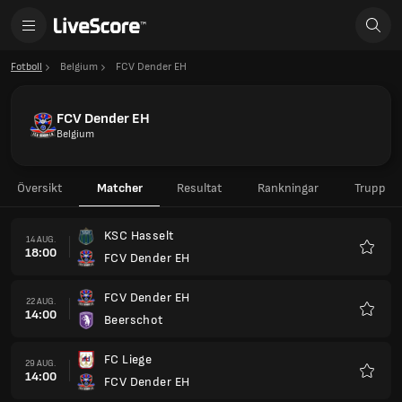
Fotboll
Belgium
FCV Dender EH
FCV Dender EH
Belgium
Översikt
Matcher
Resultat
Rankningar
Trupp
KSC Hasselt
14 AUG.
18:00
FCV Dender EH
Favorit
FCV Dender EH
22 AUG.
14:00
Beerschot
Favorit
FC Liege
29 AUG.
14:00
FCV Dender EH
Favorit