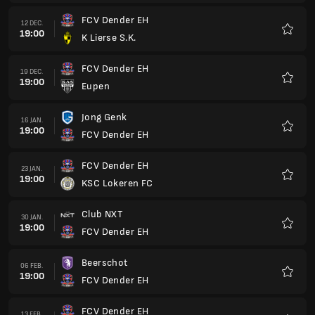
FCV Dender EH
12 DEC.
19:00
K Lierse S.K.
Favorit
FCV Dender EH
19 DEC.
19:00
Eupen
Favorit
Jong Genk
16 JAN.
19:00
FCV Dender EH
Favorit
FCV Dender EH
23 JAN.
19:00
KSC Lokeren FC
Favorit
Club NXT
30 JAN.
19:00
FCV Dender EH
Favorit
Beerschot
06 FEB.
19:00
FCV Dender EH
Favorit
FCV Dender EH
13 FEB.