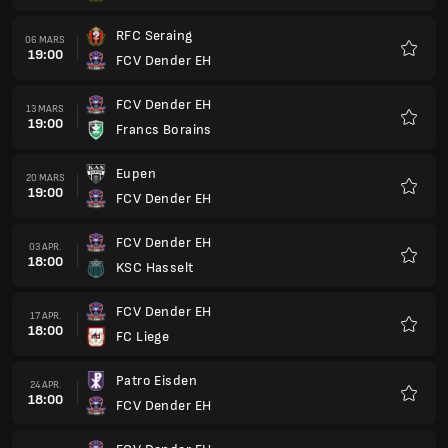
RFC Seraing
06 MARS
19:00
FCV Dender EH
Favorit
FCV Dender EH
13 MARS
19:00
Francs Borains
Favorit
Eupen
20 MARS
19:00
FCV Dender EH
Favorit
FCV Dender EH
03 APR.
18:00
KSC Hasselt
Favorit
FCV Dender EH
17 APR.
18:00
FC Liege
Favorit
Patro Eisden
24 APR.
18:00
FCV Dender EH
Favorit