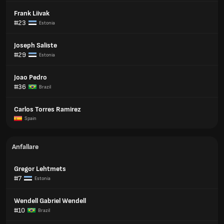
Frank Liivak
#23
Estonia
Joseph Saliste
#29
Estonia
Joao Pedro
#36
Brazil
Carlos Torres Ramirez
Spain
Anfallare
Gregor Lehtmets
#7
Estonia
Wendell Gabriel Wendell
#10
Brazil