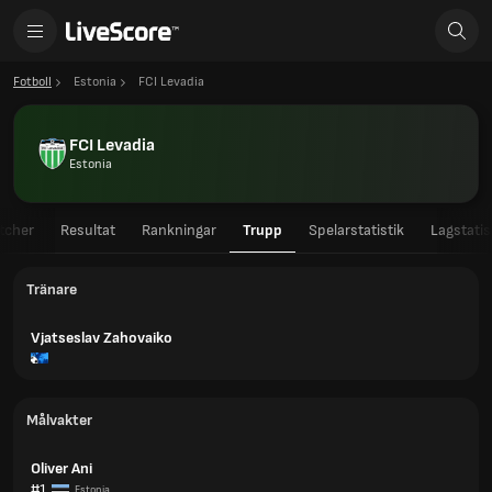
Fotboll
Estonia
FCI Levadia
FCI Levadia
Estonia
tcher
Resultat
Rankningar
Trupp
Spelarstatistik
Lagstatis
Tränare
Vjatseslav Zahovaiko
Målvakter
Oliver Ani
#1
Estonia