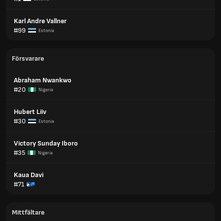
Karl Andre Vallner
#99
Estonia
Försvarare
Abraham Nwankwo
#20
Nigeria
Hubert Liiv
#30
Estonia
Victory Sunday Iboro
#35
Nigeria
Kaua Davi
#71
Mittfältare