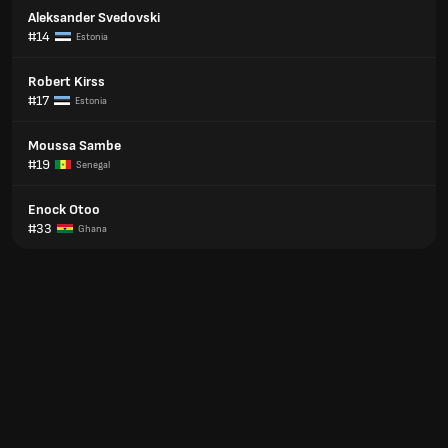
Aleksander Svedovski
#14
Estonia
Robert Kirss
#17
Estonia
Moussa Sambe
#19
Senegal
Enock Otoo
#33
Ghana