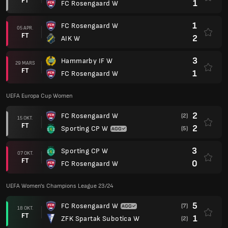
FT
1
FC Rosengaard W
1
FC Rosengaard W
05 APR.
FT
2
AIK W
3
Hammarby IF W
29 MARS
FT
1
FC Rosengaard W
UEFA Europa Cup Women
2
FC Rosengaard W
(2)
15 OKT.
FT
2
Sporting CP W
(5)
3
Sporting CP W
07 OKT.
FT
0
FC Rosengaard W
UEFA Women's Champions League 23/24
5
FC Rosengaard W
(7)
18 OKT.
FT
1
ZFK Spartak Subotica W
(2)