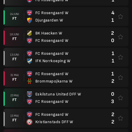
4
FC Rosengaard W
24 JUNI
FT
1
Djurgaarden W
2
BK Haecken W
18 JUNI
FT
0
FC Rosengaard W
1
FC Rosengaard W
13 JUNI
FT
1
IFK Norrkoeping W
1
FC Rosengaard W
31 MAJ
FT
2
Brommapojkarna W
0
Eskilstuna United DFF W
23 MAJ
FT
3
FC Rosengaard W
2
FC Rosengaard W
15 MAJ
FT
2
Kristianstads DFF W