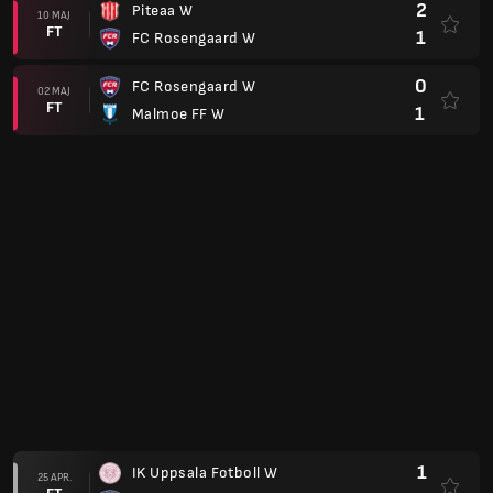
2
Piteaa W
10 MAJ
FT
1
FC Rosengaard W
0
FC Rosengaard W
02 MAJ
FT
1
Malmoe FF W
1
IK Uppsala Fotboll W
25 APR.