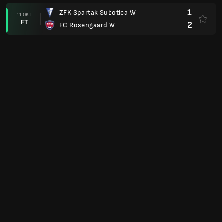
1
ZFK Spartak Subotica W
11 OKT.
FT
2
FC Rosengaard W