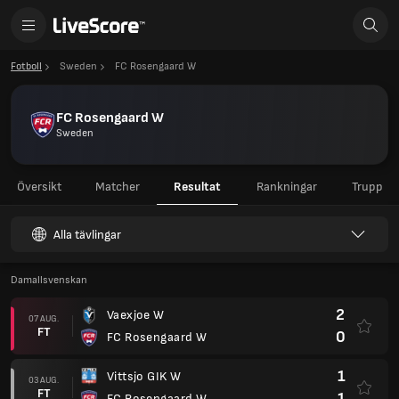
Fotboll
Sweden
FC Rosengaard W
FC Rosengaard W
Sweden
Översikt
Matcher
Resultat
Rankningar
Trupp
Alla tävlingar
Damallsvenskan
2
Vaexjoe W
07 AUG.
FT
0
FC Rosengaard W
1
Vittsjo GIK W
03 AUG.
FT
1
FC Rosengaard W