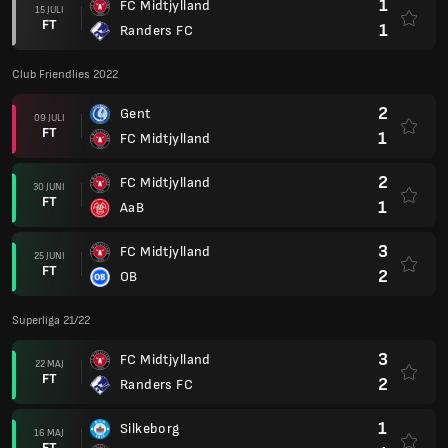
1
FC Midtjylland
15 JULI
FT
1
Randers FC
Club Friendlies 2022
2
Gent
09 JULI
FT
1
FC Midtjylland
2
FC Midtjylland
30 JUNI
FT
1
AaB
3
FC Midtjylland
25 JUNI
FT
2
OB
Superliga 21/22
3
FC Midtjylland
22 MAJ
FT
2
Randers FC
1
Silkeborg
16 MAJ
FT