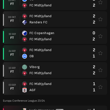
23 OKT.
FT
2
FC Midtjylland
2
FC Midtjylland
08 OKT.
FT
2
Randers FC
0
FC Copenhagen
30 SEP.
FT
2
FC Midtjylland
2
FC Midtjylland
24 SEP.
FT
1
OB
2
Viborg
15 SEP.
FT
2
FC Midtjylland
1
FC Midtjylland
03 SEP.
FT
1
AGF
Europa Conference League 23/24