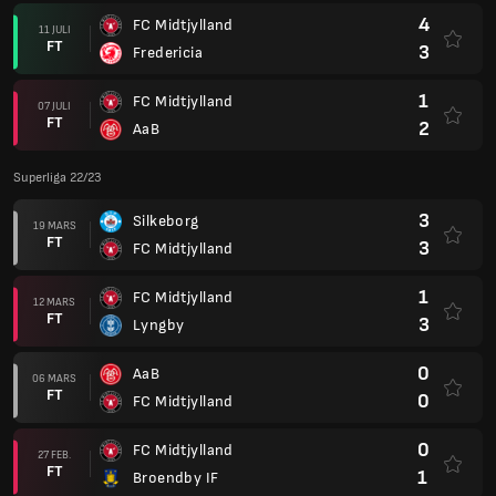
4
FC Midtjylland
11 JULI
FT
3
Fredericia
1
FC Midtjylland
07 JULI
FT
2
AaB
Superliga 22/23
3
Silkeborg
19 MARS
FT
3
FC Midtjylland
1
FC Midtjylland
12 MARS
FT
3
Lyngby
0
AaB
06 MARS
FT
0
FC Midtjylland
0
FC Midtjylland
27 FEB.
FT
1
Broendby IF