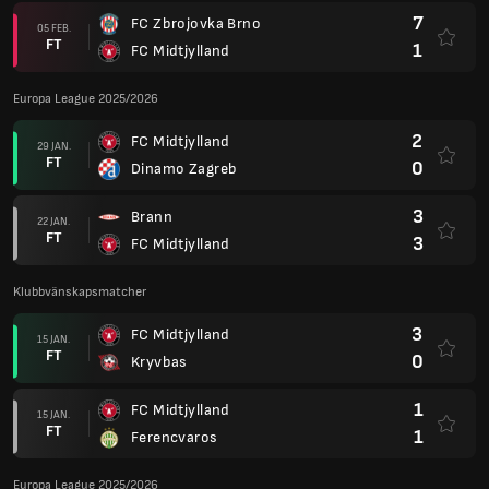
7
FC Zbrojovka Brno
05 FEB.
FT
1
FC Midtjylland
Europa League 2025/2026
2
FC Midtjylland
29 JAN.
FT
0
Dinamo Zagreb
3
Brann
22 JAN.
FT
3
FC Midtjylland
Klubbvänskapsmatcher
3
FC Midtjylland
15 JAN.
FT
0
Kryvbas
1
FC Midtjylland
15 JAN.
FT
1
Ferencvaros
Europa League 2025/2026