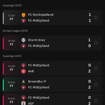
Superliga 22/23
1
FC Nordsjaelland
11 SEP.
FT
1
FC Midtjylland
Europa League 22/23
1
Sturm Graz
08 SEP.
FT
0
FC Midtjylland
Superliga 22/23
0
FC Midtjylland
04 SEP.
FT
2
AaB
0
Broendby IF
29 AUG.
FT
2
FC Midtjylland
0
FC Midtjylland
20 AUG.
FT
2
AGF