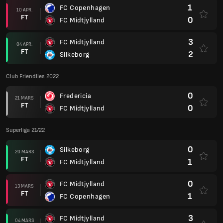
1
FC Copenhagen
10 APR.
FT
0
FC Midtjylland
3
FC Midtjylland
04 APR.
FT
2
Silkeborg
Club Friendlies 2022
0
Fredericia
21 MARS
FT
0
FC Midtjylland
Superliga 21/22
0
Silkeborg
20 MARS
FT
1
FC Midtjylland
0
FC Midtjylland
13 MARS
FT
1
FC Copenhagen
3
FC Midtjylland
04 MARS