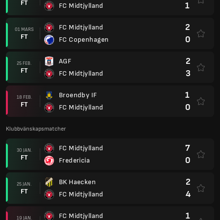
FT
1
FC Midtjylland
2
FC Midtjylland
01 MARS
FT
0
FC Copenhagen
2
AGF
25 FEB.
FT
3
FC Midtjylland
1
Broendby IF
18 FEB.
FT
0
FC Midtjylland
Klubbvänskapsmatcher
7
FC Midtjylland
30 JAN.
FT
0
Fredericia
2
BK Haecken
25 JAN.
FT
4
FC Midtjylland
1
FC Midtjylland
19 JAN.