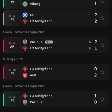
FT
1
Viborg
2
OB
27 FEB.
FT
2
FC Midtjylland
Europa Conference League 21/22
2
PAOK FC
(2)
24 FEB.
AP
1
FC Midtjylland
(2)
Superliga 21/22
0
FC Midtjylland
20 FEB.
FT
2
AaB
Europa Conference League 21/22
1
FC Midtjylland
17 FEB.
FT
0
PAOK FC