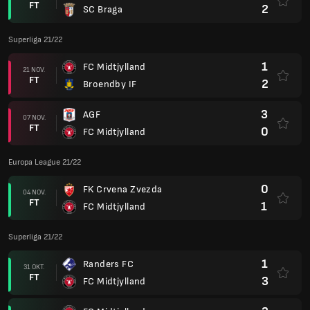
FT
2
SC Braga
Superliga 21/22
1
FC Midtjylland
21 NOV.
FT
2
Broendby IF
3
AGF
07 NOV.
FT
0
FC Midtjylland
Europa League 21/22
0
FK Crvena Zvezda
04 NOV.
FT
1
FC Midtjylland
Superliga 21/22
1
Randers FC
31 OKT.
FT
3
FC Midtjylland