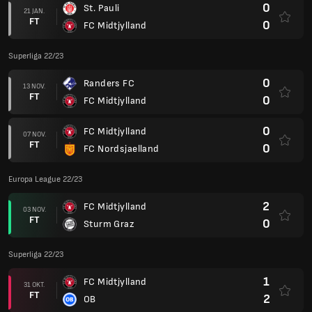
0
St. Pauli
21 JAN.
FT
0
FC Midtjylland
Superliga 22/23
0
Randers FC
13 NOV.
FT
0
FC Midtjylland
0
FC Midtjylland
07 NOV.
FT
0
FC Nordsjaelland
Europa League 22/23
2
FC Midtjylland
03 NOV.
FT
0
Sturm Graz
Superliga 22/23
1
FC Midtjylland
31 OKT.
FT
2
OB