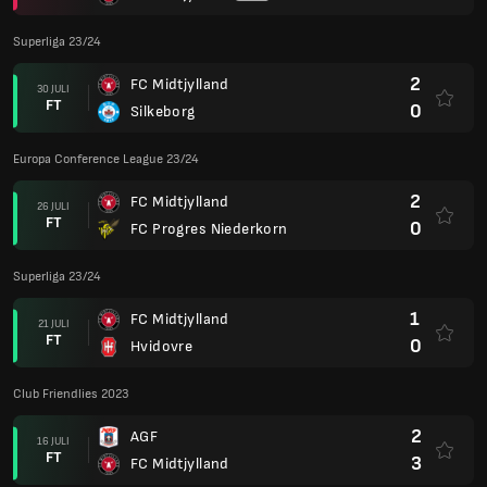
Superliga 23/24
2
FC Midtjylland
30 JULI
FT
0
Silkeborg
Europa Conference League 23/24
2
FC Midtjylland
26 JULI
FT
0
FC Progres Niederkorn
Superliga 23/24
1
FC Midtjylland
21 JULI
FT
0
Hvidovre
Club Friendlies 2023
2
AGF
16 JULI
FT
3
FC Midtjylland