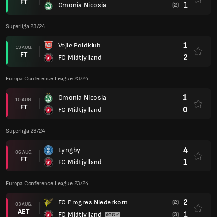
FT
1
Omonia Nicosia
(2)
Superliga 23/24
1
Vejle Boldklub
13 AUG.
FT
2
FC Midtjylland
Europa Conference League 23/24
1
Omonia Nicosia
10 AUG.
FT
0
FC Midtjylland
Superliga 23/24
4
Lyngby
06 AUG.
FT
1
FC Midtjylland
Europa Conference League 23/24
2
FC Progres Niederkorn
(2)
03 AUG.
AET
1
FC Midtjylland
(3)