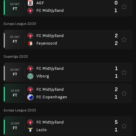
0
AGF
09 OKT.
FT
1
FC Midtjylland
Europa League 22/23
2
FC Midtjylland
06 OKT.
FT
2
Feyenoord
Superliga 22/23
1
FC Midtjylland
02 OKT.
FT
1
Viborg
2
FC Midtjylland
18 SEP.
FT
1
FC Copenhagen
Europa League 22/23
5
FC Midtjylland
15 SEP.
FT
1
Lazio