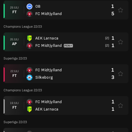
1
OB
29 JULI
FT
5
FC Midtjylland
Champions League 22/23
1
AEK Larnaca
(2)
26 JULI
AP
1
FC Midtjylland
(2)
Superliga 22/23
1
FC Midtjylland
22 JULI
FT
3
Silkeborg
Champions League 22/23
1
FC Midtjylland
19 JULI
FT
1
AEK Larnaca
Superliga 22/23