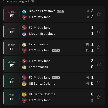
Champions League 24/25
3
Slovan Bratislava
(4)
28 AUG.
FT
2
FC Midtjylland
(3)
1
FC Midtjylland
21 AUG.
FT
1
Slovan Bratislava
1
Ferencvaros
(1)
13 AUG.
FT
1
FC Midtjylland
(3)
2
FC Midtjylland
06 AUG.
FT
0
Ferencvaros
1
FC Midtjylland
(4)
31 JULI
FT
0
UE Santa Coloma
(0)
0
UE Santa Coloma
23 JULI
FT
3
FC Midtjylland