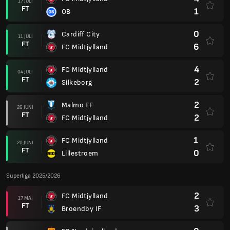
17 JULI
FT
1
OB
0
Cardiff City
11 JULI
FT
6
FC Midtjylland
4
FC Midtjylland
04 JULI
FT
2
Silkeborg
2
Malmo FF
26 JUNI
FT
2
FC Midtjylland
1
FC Midtjylland
20 JUNI
FT
0
Lillestroem
Superliga 2025/2026
2
FC Midtjylland
17 MAJ
FT
3
Broendby IF