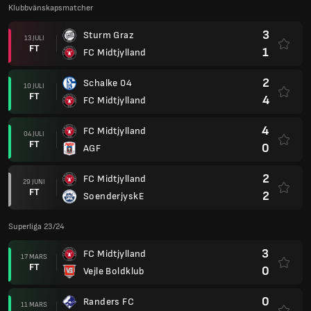
Klubbvänskapsmatcher
3
Sturm Graz
13 JULI
FT
1
FC Midtjylland
2
Schalke 04
10 JULI
FT
4
FC Midtjylland
4
FC Midtjylland
04 JULI
FT
0
AGF
2
FC Midtjylland
29 JUNI
FT
2
SoenderjyskE
Superliga 23/24
3
FC Midtjylland
17 MARS
FT
0
Vejle Boldklub
0
Randers FC
11 MARS