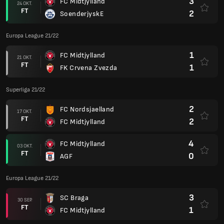
3
FC Midtjylland
24 OKT.
FT
2
SoenderjyskE
Europa League 21/22
1
FC Midtjylland
21 OKT.
FT
1
FK Crvena Zvezda
Superliga 21/22
2
FC Nordsjaelland
17 OKT.
FT
2
FC Midtjylland
4
FC Midtjylland
03 OKT.
FT
0
AGF
Europa League 21/22
3
SC Braga
30 SEP.
FT
1
FC Midtjylland