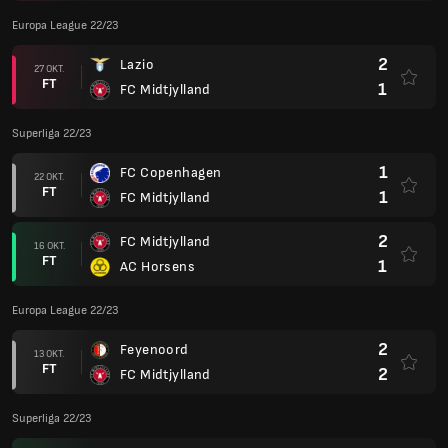
Europa League 22/23
2
Lazio
27 OKT.
FT
1
FC Midtjylland
Superliga 22/23
1
FC Copenhagen
22 OKT.
FT
1
FC Midtjylland
2
FC Midtjylland
16 OKT.
FT
1
AC Horsens
Europa League 22/23
2
Feyenoord
13 OKT.
FT
2
FC Midtjylland
Superliga 22/23