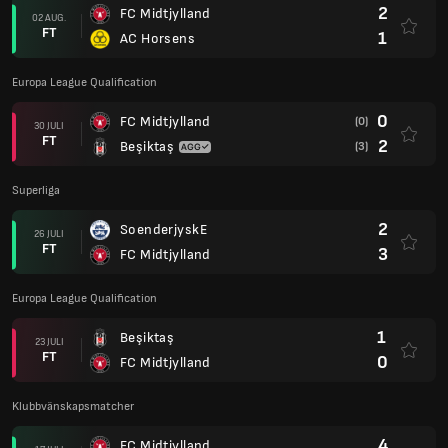
2
FC Midtjylland
02 AUG.
FT
1
AC Horsens
Europa League Qualification
0
FC Midtjylland
(0)
30 JULI
FT
2
Beşiktaş
(3)
Superliga
2
SoenderjyskE
26 JULI
FT
3
FC Midtjylland
Europa League Qualification
1
Beşiktaş
23 JULI
FT
0
FC Midtjylland
Klubbvänskapsmatcher
4
FC Midtjylland