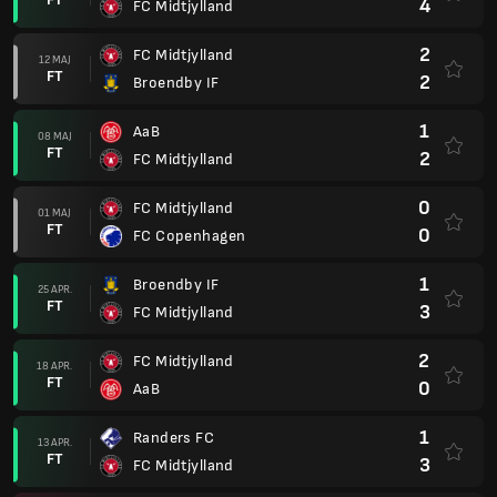
4
FC Midtjylland
2
FC Midtjylland
12 MAJ
FT
2
Broendby IF
1
AaB
08 MAJ
FT
2
FC Midtjylland
0
FC Midtjylland
01 MAJ
FT
0
FC Copenhagen
1
Broendby IF
25 APR.
FT
3
FC Midtjylland
2
FC Midtjylland
18 APR.
FT
0
AaB
1
Randers FC
13 APR.
FT
3
FC Midtjylland