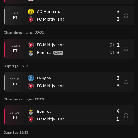
3
AC Horsens
12 AUG.
FT
3
FC Midtjylland
Champions League 22/23
1
FC Midtjylland
(2)
09 AUG.
FT
3
Benfica
(7)
Superliga 22/23
3
Lyngby
05 AUG.
FT
3
FC Midtjylland
Champions League 22/23
4
Benfica
02 AUG.
FT
1
FC Midtjylland
Superliga 22/23