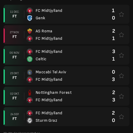
1
FC Midtjylland
11 DEC.
FT
0
Genk
2
AS Roma
27 NOV.
FT
1
FC Midtjylland
3
FC Midtjylland
06 NOV.
FT
1
Celtic
0
Maccabi Tel Aviv
23 OKT.
FT
3
FC Midtjylland
2
Nottingham Forest
02 OKT.
FT
3
FC Midtjylland
2
FC Midtjylland
24 SEP.
FT
0
Sturm Graz