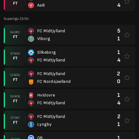
FT
4
AaB
Superliga 23/24
5
FC Midtjylland
04 DEC.
FT
1
Viborg
1
Silkeborg
27 NOV.
FT
4
FC Midtjylland
2
FC Midtjylland
12 NOV.
FT
0
FC Nordsjaelland
1
Hvidovre
05 NOV.
FT
4
FC Midtjylland
2
FC Midtjylland
27 OKT.
FT
1
Lyngby
1
OB