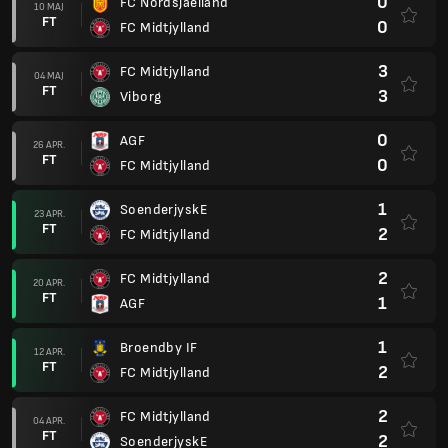
0
FC Nordsjaelland
10 MAJ
FT
0
FC Midtjylland
3
FC Midtjylland
04 MAJ
FT
3
Viborg
0
AGF
26 APR.
FT
0
FC Midtjylland
1
SoenderjyskE
23 APR.
FT
2
FC Midtjylland
2
FC Midtjylland
20 APR.
FT
1
AGF
1
Broendby IF
12 APR.
FT
2
FC Midtjylland
2
FC Midtjylland
04 APR.
FT
2
SoenderjyskE