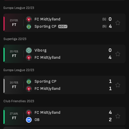
Europa League 22/23
0
FC Midtjylland
(1)
23 FEB.
FT
4
Sporting CP
(5)
Superliga 22/23
0
Viborg
20 FEB.
FT
4
FC Midtjylland
Europa League 22/23
1
Sporting CP
16 FEB.
FT
1
FC Midtjylland
Club Friendlies 2023
4
FC Midtjylland
27 JAN.
FT
2
OB