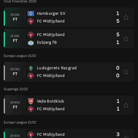
Club Friendlies 2022
1
Hamburger SV
28 JAN.
FT
5
FC Midtjylland
5
FC Midtjylland
21 JAN.
FT
1
Esbjerg fB
Europa League 21/22
0
Ludogorets Razgrad
09 DEC.
FT
0
FC Midtjylland
Superliga 21/22
1
Vejle Boldklub
29 NOV.
FT
1
FC Midtjylland
Europa League 21/22
3
FC Midtjylland
25 NOV.