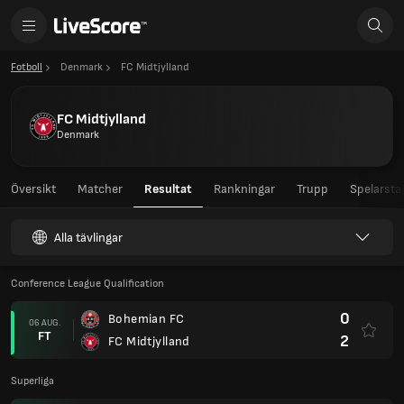
Fotboll
Denmark
FC Midtjylland
FC Midtjylland
Denmark
Översikt
Matcher
Resultat
Rankningar
Trupp
Spelarstat
Alla tävlingar
Conference League Qualification
0
Bohemian FC
06 AUG.
FT
2
FC Midtjylland
Superliga