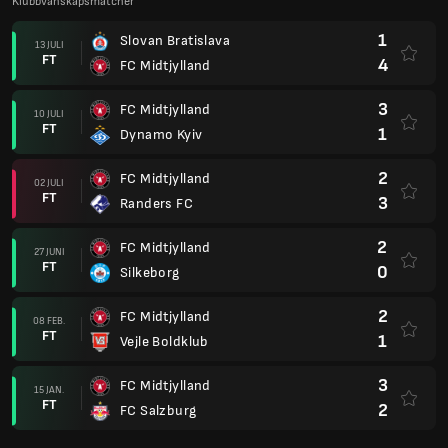
Klubbvänskapsmatcher
1
Slovan Bratislava
13 JULI
FT
4
FC Midtjylland
3
FC Midtjylland
10 JULI
FT
1
Dynamo Kyiv
2
FC Midtjylland
02 JULI
FT
3
Randers FC
2
FC Midtjylland
27 JUNI
FT
0
Silkeborg
2
FC Midtjylland
08 FEB.
FT
1
Vejle Boldklub
3
FC Midtjylland
15 JAN.
FT
2
FC Salzburg