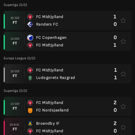
Superliga 21/22
1
FC Midtjylland
26 SEP.
FT
0
Randers FC
0
FC Copenhagen
19 SEP.
FT
1
FC Midtjylland
Europa League 21/22
1
FC Midtjylland
16 SEP.
FT
1
Ludogorets Razgrad
Superliga 21/22
2
FC Midtjylland
10 SEP.
FT
0
FC Nordsjaelland
2
Broendby IF
29 AUG.
FT
0
FC Midtjylland