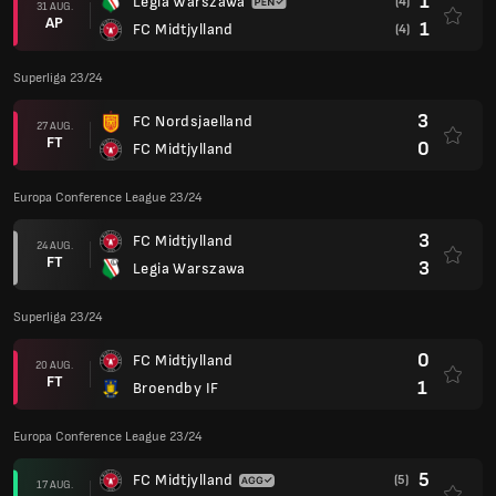
1
Legia Warszawa
(4)
31 AUG.
AP
1
FC Midtjylland
(4)
Superliga 23/24
3
FC Nordsjaelland
27 AUG.
FT
0
FC Midtjylland
Europa Conference League 23/24
3
FC Midtjylland
24 AUG.
FT
3
Legia Warszawa
Superliga 23/24
0
FC Midtjylland
20 AUG.
FT
1
Broendby IF
Europa Conference League 23/24
5
FC Midtjylland
(5)
17 AUG.