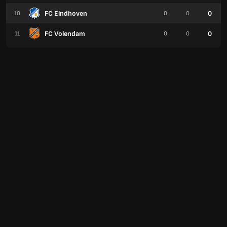
FC Eindhoven
0
10
0
0
FC Volendam
0
11
0
0