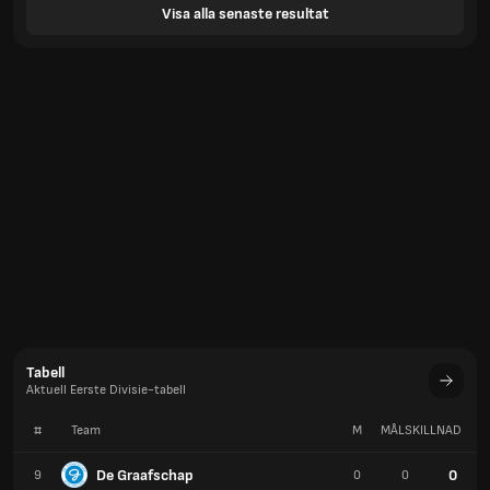
Visa alla senaste resultat
Tabell
Aktuell Eerste Divisie-tabell
#
Team
M
MÅLSKILLNAD
P
De Graafschap
0
9
0
0