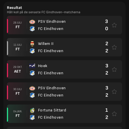
Resultat
Håll koll på de senaste FC Eindhoven-matcherna
3
PSV Eindhoven
28 JULI
FT
0
FC Eindhoven
2
Willem II
11 JULI
FT
2
FC Eindhoven
3
Hoek
29 OKT.
AET
2
FC Eindhoven
3
PSV Eindhoven
30 JULI
FT
2
FC Eindhoven
1
Fortuna Sittard
04 JAN.
FT
2
FC Eindhoven