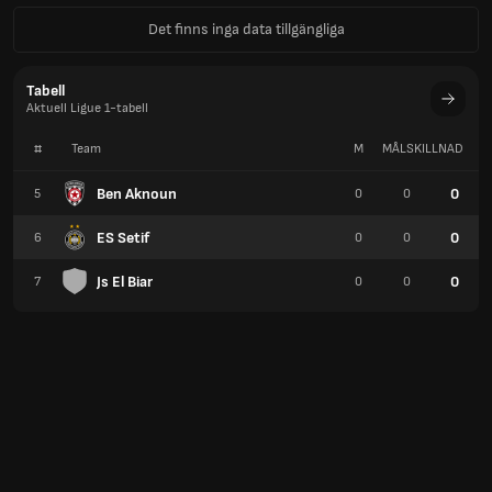
Det finns inga data tillgängliga
Tabell
Aktuell Ligue 1-tabell
#
Team
M
MÅLSKILLNAD
P
Ben Aknoun
0
5
0
0
ES Setif
0
6
0
0
Js El Biar
0
7
0
0