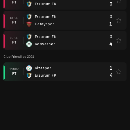
FT
0
Erzurum FK
0
Erzurum FK
18 JULI
FT
1
Hatayspor
0
Erzurum FK
05 JULI
FT
4
Konyaspor
Club Friendlies 2021
1
Rizespor
13 NOV.
FT
4
Erzurum FK