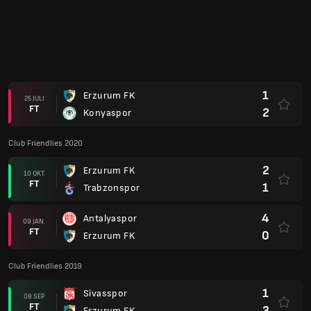
1
Erzurum FK
25 JULI
FT
2
Konyaspor
Club Friendlies 2020
2
Erzurum FK
10 OKT.
FT
1
Trabzonspor
4
Antalyaspor
09 JAN.
FT
0
Erzurum FK
Club Friendlies 2019
1
Sivasspor
08 SEP.
FT
3
Erzurum FK