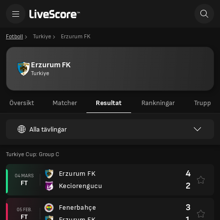
Fotboll
Turkiye
Erzurum FK
Erzurum FK
Turkiye
Översikt
Matcher
Resultat
Rankningar
Trupp
Alla tävlingar
Turkiye Cup: Group C
4
Erzurum FK
04 MARS
FT
2
Keciorengucu
3
Fenerbahçe
05 FEB.
FT
1
Erzurum FK