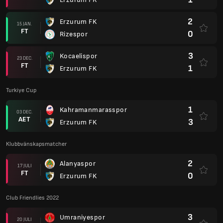
2
Erzurum FK
15 JAN.
FT
0
Rizespor
3
Kocaelispor
23 DEC.
FT
1
Erzurum FK
Turkiye Cup
1
Kahramanmarasspor
03 DEC.
AET
3
Erzurum FK
Klubbvänskapsmatcher
2
Alanyaspor
17 JULI
FT
0
Erzurum FK
Club Friendlies 2022
3
Umraniyespor
20 JULI