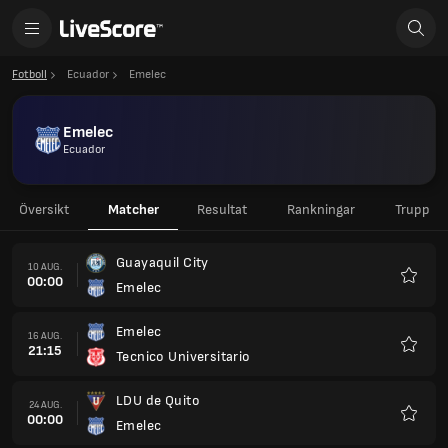
Fotboll
Ecuador
Emelec
Emelec
Ecuador
Översikt
Matcher
Resultat
Rankningar
Trupp
Guayaquil City
10 AUG.
00:00
Emelec
Favorit
Emelec
16 AUG.
21:15
Tecnico Universitario
Favorit
LDU de Quito
24 AUG.
00:00
Emelec
Favorit