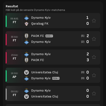
Resultat
Håll koll på de senaste Dynamo Kyiv-matcherna
1
Dynamo Kyiv
06 AUG.
FT
0
Qarabag FK
2
PAOK FC
(5)
30 JULI
FT
0
Dynamo Kyiv
(2)
2
Dynamo Kyiv
23 JULI
FT
3
PAOK FC
0
Universitatea Cluj
(0)
16 JULI
AP
0
Dynamo Kyiv
(0)
0
Dynamo Kyiv
09 JULI
FT
0
Universitatea Cluj