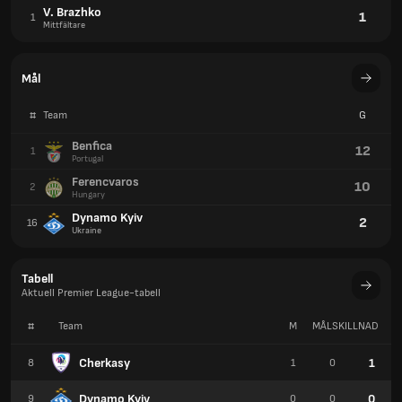
Tabell
Aktuell Premier League-tabell
#
Team
M
MÅLSKILLNAD
P
Cherkasy
1
8
1
0
Dynamo Kyiv
0
9
0
0
Livyi Bereg
0
10
0
0