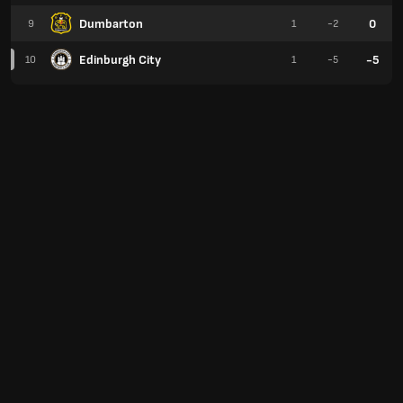
Dumbarton
0
9
1
-2
Edinburgh City
-5
10
1
-5