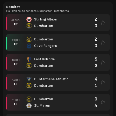
Resultat
Håll koll på de senaste Dumbarton-matcherna
2
Stirling Albion
01 AUG.
FT
0
Dumbarton
2
Dumbarton
25 JULI
FT
0
Cove Rangers
5
East Kilbride
18 JULI
FT
3
Dumbarton
4
Dunfermline Athletic
14 JULI
FT
1
Dumbarton
0
Dumbarton
11 JULI
FT
4
St. Mirren