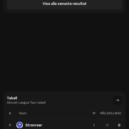
Visa alla senaste resultat
Tabell
Aktuell League Two-tabell
#
Team
M
MÅLSKILLNAD
P
Stranraer
0
8
1
-2