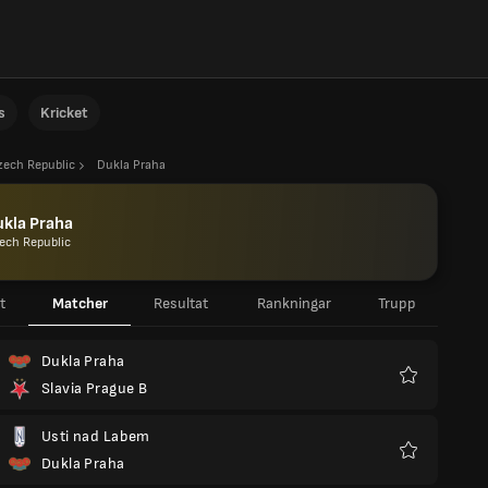
s
Kricket
zech Republic
Dukla Praha
kla Praha
ech Republic
t
Matcher
Resultat
Rankningar
Trupp
Dukla Praha
Slavia Prague B
Favoriter
Usti nad Labem
Dukla Praha
Favoriter