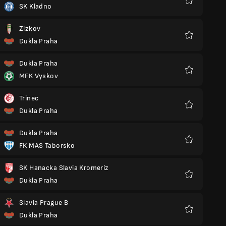
SK Kladno
Favoriter
Zizkov
Dukla Praha
Favoriter
Dukla Praha
MFK Vyskov
Favoriter
Trinec
Dukla Praha
Favoriter
Dukla Praha
FK MAS Taborsko
Favoriter
SK Hanacka Slavia Kromeriz
Dukla Praha
Favoriter
Slavia Prague B
Dukla Praha
Favoriter