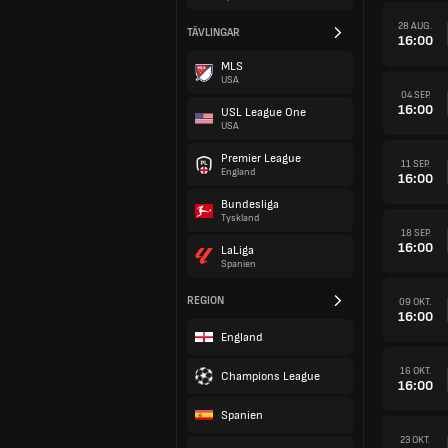
28 AUG.
TÄVLINGAR
16:00
MLS
USA
04 SEP.
16:00
USL League One
USA
Premier League
11 SEP.
England
16:00
Bundesliga
Tyskland
18 SEP.
16:00
LaLiga
Spanien
REGION
09 OKT.
16:00
England
16 OKT.
Champions League
16:00
Spanien
23 OKT.