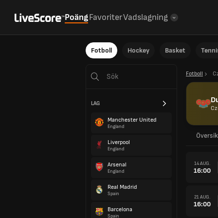
Poäng
Favoriter
Vadslagning
Fotboll
Hockey
Basket
Tenni
Fotboll
C
Du
LAG
Cz
Manchester United
England
Översik
Liverpool
England
14 AUG.
Arsenal
16:00
England
Real Madrid
Spain
21 AUG.
16:00
Barcelona
Spain