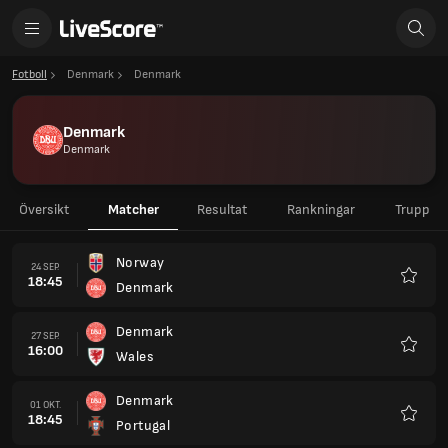
Fotboll
Denmark
Denmark
Denmark
Denmark
Översikt
Matcher
Resultat
Rankningar
Trupp
Norway
24 SEP.
18:45
Denmark
Favorit
Denmark
27 SEP.
16:00
Wales
Favorit
Denmark
01 OKT.
18:45
Portugal
Favorit