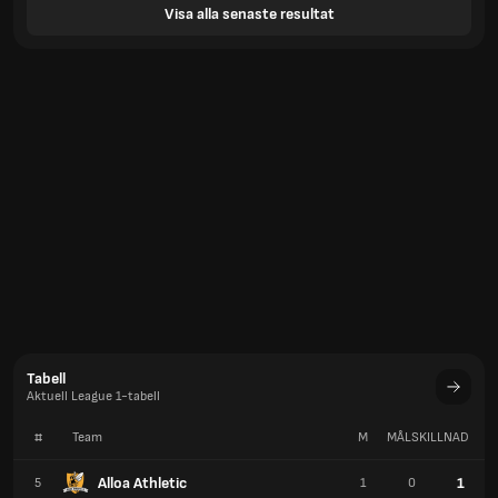
Visa alla senaste resultat
Tabell
Aktuell League 1-tabell
#
Team
M
MÅLSKILLNAD
P
Alloa Athletic
1
5
1
0