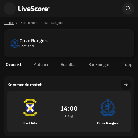
Fotboll
Scotland
Cove Rangers
Cove Rangers
Scotland
Översikt
Matcher
Resultat
Rankningar
Trupp
Kommande match
14:00
I Dag
East Fife
Cove Rangers