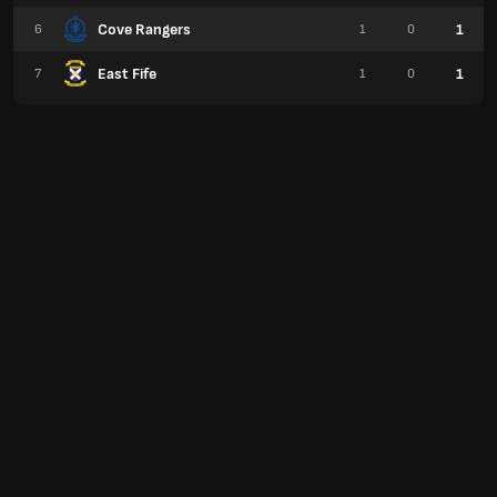
Cove Rangers
1
6
1
0
East Fife
1
7
1
0