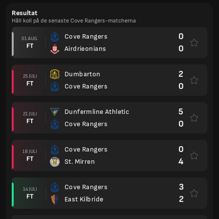
Resultat
Håll koll på de senaste Cove Rangers-matcherna
0
Cove Rangers
01 AUG.
FT
0
Airdrieonians
2
Dumbarton
25 JULI
FT
0
Cove Rangers
5
Dunfermline Athletic
21 JULI
FT
0
Cove Rangers
0
Cove Rangers
18 JULI
FT
4
St. Mirren
3
Cove Rangers
14 JULI
FT
2
East Kilbride