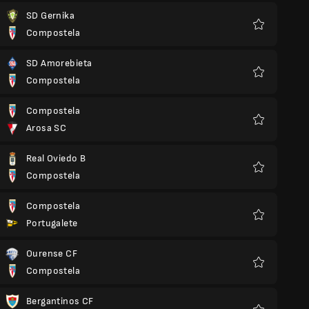
SD Gernika
Compostela
Favoriter
SD Amorebieta
Compostela
Favoriter
Compostela
Arosa SC
Favoriter
Real Oviedo B
Compostela
Favoriter
Compostela
Portugalete
Favoriter
Ourense CF
Compostela
Favoriter
Bergantinos CF