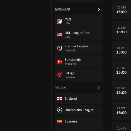
20 SEP.
TÄVLINGAR
15:00
MLS
USA
27 SEP.
15:00
USL League One
USA
Premier League
04 OKT.
England
15:00
Bundesliga
Tyskland
11 OKT.
15:00
LaLiga
Spanien
REGION
18 OKT.
15:00
England
25 OKT.
Champions League
16:00
Spanien
01 NOV.