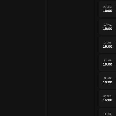
20 DEC.
16:00
10 JAN.
16:00
17 JAN.
16:00
24 JAN.
16:00
31 JAN.
16:00
06 FEB.
16:00
14 FEB.