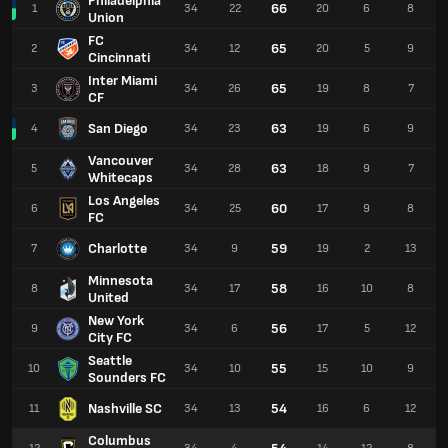
Philadelphia
66
1
34
22
20
6
8
Union
FC
65
2
34
12
20
5
9
Cincinnati
Inter Miami
65
3
34
26
19
8
7
CF
San Diego
63
4
34
23
19
6
9
Vancouver
63
5
34
28
18
9
7
Whitecaps
Los Angeles
60
6
34
25
17
9
8
FC
Charlotte
59
7
34
9
19
2
13
Minnesota
58
8
34
17
16
10
8
United
New York
56
9
34
6
17
5
12
City FC
Seattle
55
10
34
10
15
10
9
Sounders FC
Nashville SC
54
11
34
13
16
6
12
Columbus