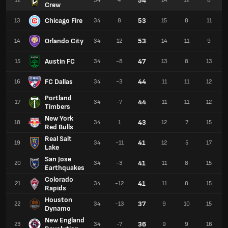
54
12
34
4
14
12
8
Crew
Chicago Fire
53
13
34
8
15
8
11
Orlando City
53
14
34
12
14
11
9
Austin FC
47
15
34
-8
13
8
13
FC Dallas
44
16
34
-3
11
11
12
Portland
44
17
34
-7
11
11
12
Timbers
New York
43
18
34
1
12
7
15
Red Bulls
Real Salt
41
19
34
-11
12
5
17
Lake
San Jose
41
20
34
-3
11
8
15
Earthquakes
Colorado
41
21
34
-12
11
8
15
Rapids
Houston
37
22
34
-13
9
10
15
Dynamo
New England
36
23
34
-7
9
9
16