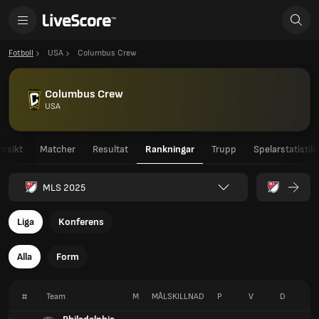
Fotboll
USA
Columbus Crew
Columbus Crew
USA
ersikt
Matcher
Resultat
Rankningar
Trupp
Spelarstatistik
MLS 2025
Liga
Konferens
Alla
Form
#
Team
M
MÅLSKILLNAD
P
V
D
F