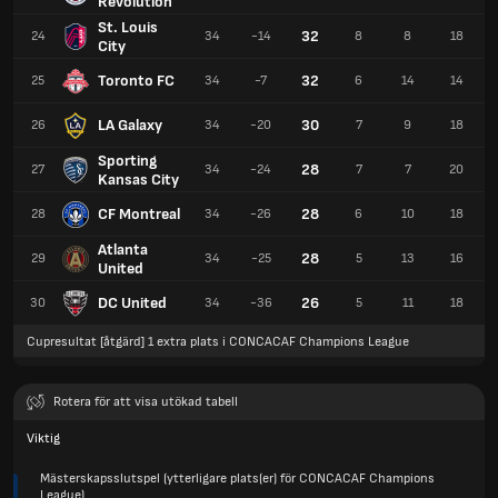
Revolution
St. Louis
32
24
34
-14
8
8
18
City
Toronto FC
32
25
34
-7
6
14
14
LA Galaxy
30
26
34
-20
7
9
18
Sporting
28
27
34
-24
7
7
20
Kansas City
CF Montreal
28
28
34
-26
6
10
18
Atlanta
28
29
34
-25
5
13
16
United
DC United
26
30
34
-36
5
11
18
Cupresultat [åtgärd] 1 extra plats i CONCACAF Champions League
Rotera för att visa utökad tabell
Viktig
Mästerskapsslutspel (ytterligare plats(er) för CONCACAF Champions
League)