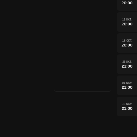
20:00
11 OKT.
20:00
18 OKT.
20:00
25 OKT.
21:00
01 NOV.
21:00
08 NOV.
21:00