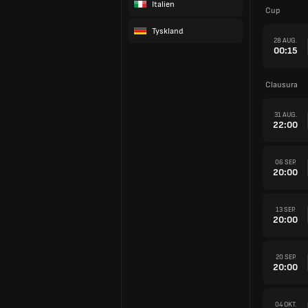
Italien
Cup
Tyskland
28 AUG.
00:15
Clausura
31 AUG.
22:00
06 SEP.
20:00
13 SEP.
20:00
20 SEP.
20:00
04 OKT.