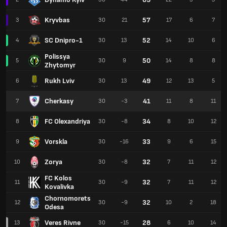
Kryvbas
57
3
30
21
17
6
7
SC Dnipro-1
52
4
30
13
14
10
6
Polissya
50
5
30
9
14
8
8
Zhytomyr
Rukh Lviv
49
6
30
13
12
13
5
Cherkasy
41
7
30
-3
11
8
11
FC Olexandriya
34
8
30
-8
8
10
12
Vorskla
33
9
30
-16
9
6
15
Zorya
32
10
30
-8
7
11
12
FC Kolos
32
11
30
-9
7
11
12
Kovalivka
Chornomorets
32
12
30
-9
10
2
18
Odesa
Veres Rivne
28
13
30
-15
6
10
14