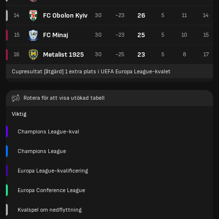
FC Obolon Kyiv
26
14
30
-23
5
11
14
FC Minaj
25
15
30
-23
5
10
15
Metalist 1925
23
16
30
-25
5
8
17
Cupresultat [åtgärd] 1 extra plats i UEFA Europa League-kvalet
Rotera för att visa utökad tabell
Viktig
Champions League-kval
Champions League
Europa League-kvalificering
Europa Conference League
Kvalspel om nedflyttning