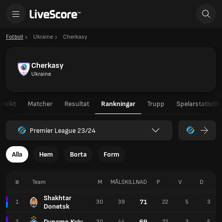
Fotboll
Ukraine
Cherkasy
Cherkasy
Ukraine
ersikt
Matcher
Resultat
Rankningar
Trupp
Spelarstatistik
Premier League 23/24
Alla
Hem
Borta
Form
#
Team
M
MÅLSKILLNAD
P
V
D
Shakhtar
71
1
30
39
22
5
3
Donetsk
Dynamo Kyiv
69
2
30
44
22
3
5