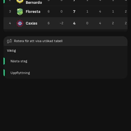
Bernardo
Floresta
7
3
6
0
1
4
1
2
Caxias
4
4
6
-2
0
4
2
2
Rotera för att visa utökad tabell
Viktig
Nästa steg
Uppflyttning