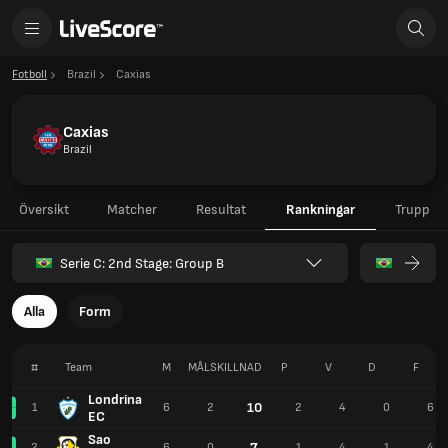
Fotboll
Brazil
Caxias
Caxias
Brazil
Översikt
Matcher
Resultat
Rankningar
Trupp
Serie C: 2nd Stage: Group B
Alla
Form
#
Team
M
MÅLSKILLNAD
P
V
D
F
Londrina
10
1
6
2
2
4
0
6
EC
Sao
7
2
6
0
1
4
1
4