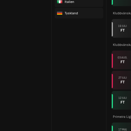
Italien
Tyskland
Klubbvänsk
19 JULI
FT
Klubbvänsk
03 AUG.
FT
27 JULI
FT
12 JULI
FT
Primeira Li
17 MAJ