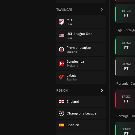
TÄVLINGAR
18 JULI
FT
MLS
USA
Liga Portuga
USL League One
USA
28 MAJ
FT
Premier League
England
Bundesliga
20 MAJ
Tyskland
FT
LaLiga
Spanien
Portugal C
REGION
17 DEC.
FT
England
Champions League
Portugal C
Spanien
22 NOV.
FT