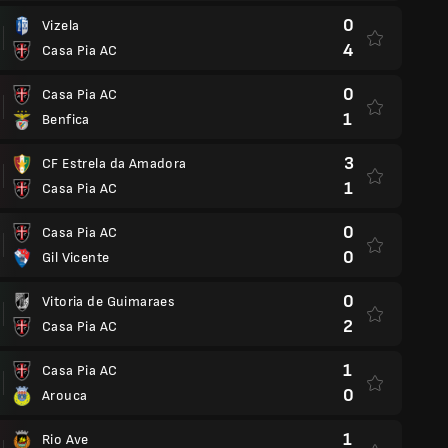
0
Vizela
4
Casa Pia AC
0
Casa Pia AC
1
Benfica
3
CF Estrela da Amadora
1
Casa Pia AC
0
Casa Pia AC
0
Gil Vicente
0
Vitoria de Guimaraes
2
Casa Pia AC
1
Casa Pia AC
0
Arouca
1
Rio Ave