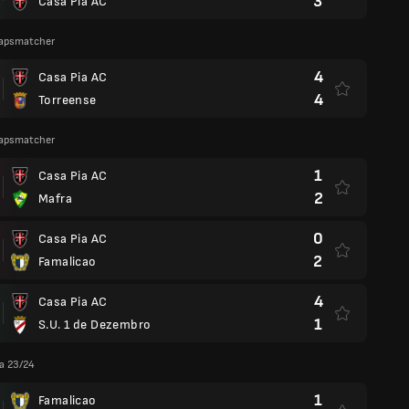
3
Casa Pia AC
apsmatcher
4
Casa Pia AC
4
Torreense
apsmatcher
1
Casa Pia AC
2
Mafra
0
Casa Pia AC
2
Famalicao
4
Casa Pia AC
1
S.U. 1 de Dezembro
ga 23/24
1
Famalicao