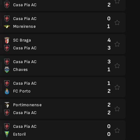
2
Casa Pia AC
0
Casa Pia AC
1
Moreirense
4
SC Braga
3
Casa Pia AC
3
Casa Pia AC
1
Chaves
1
Casa Pia AC
2
FC Porto
2
Portimonense
2
Casa Pia AC
0
Casa Pia AC
0
Estoril