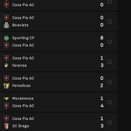
0
Casa Pia AC
0
Casa Pia AC
0
Boavista
8
Sporting CP
0
Casa Pia AC
1
Casa Pia AC
3
Farense
0
Casa Pia AC
2
Famalicao
1
Moreirense
4
Casa Pia AC
1
Casa Pia AC
3
SC Braga