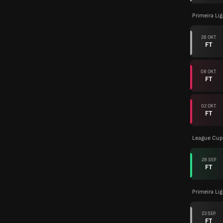
Primeira Li
28 OKT.
FT
08 OKT.
FT
02 OKT.
FT
League Cup
28 SEP.
FT
Primeira Li
23 SEP.
FT