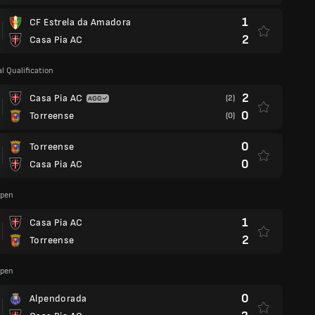
1
CF Estrela da Amadora
2
Casa Pia AC
l Qualification
2
Casa Pia AC
(2)
0
Torreense
(0)
0
Torreense
0
Casa Pia AC
upen
1
Casa Pia AC
2
Torreense
upen
0
Alpendorada