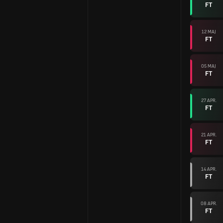
FT
12 MAJ
FT
05 MAJ
FT
27 APR.
FT
21 APR.
FT
14 APR.
FT
08 APR.
FT