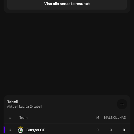
Visa alla senaste resultat
Tabell
Aktuell LaLiga 2-tabell
#
Team
M
MÅLSKILLNAD
P
Burgos CF
0
4
0
0