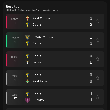
Resultat
Håll koll på de senaste Cadiz-matcherna
3
Real Murcia
03 DEC.
FT
2
Cadiz
1
UCAM Murcia
28 OKT.
FT
3
Cadiz
0
Cadiz
10 AUG.
FT
1
Lazio
0
Cadiz
07 AUG.
FT
0
Real Betis
1
Cadiz
04 AUG.
FT
1
Burnley