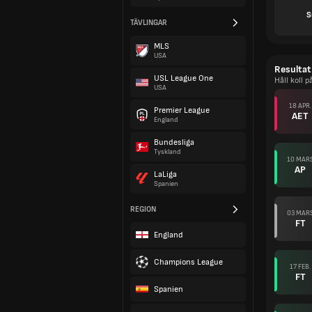
S
TÄVLINGAR
MLS
USA
Resultat
USL League One
Håll koll
USA
18 APR.
Premier League
AET
England
Bundesliga
Tyskland
10 MAR
AP
LaLiga
Spanien
REGION
03 MAR
FT
England
Champions League
17 FEB.
FT
Spanien