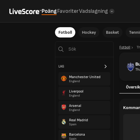
Poäng
Favoriter
Vadslagning
Fotboll
Hockey
Basket
Tenni
Fotboll
T
Bu
LAG
Th
Manchester United
England
Översik
Liverpool
England
Arsenal
Komman
England
Real Madrid
Spain
Barcelona
Spain