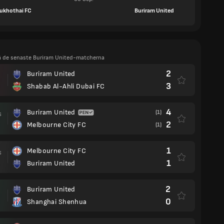
ukhothai FC
Buriram United
 på de senaste Buriram United-matcherna
2
Buriram United
3
Shabab Al-Ahli Dubai FC
4
Buriram United
(1)
S
2
Melbourne City FC
(1)
1
Melbourne City FC
S
1
Buriram United
2
Buriram United
0
Shanghai Shenhua