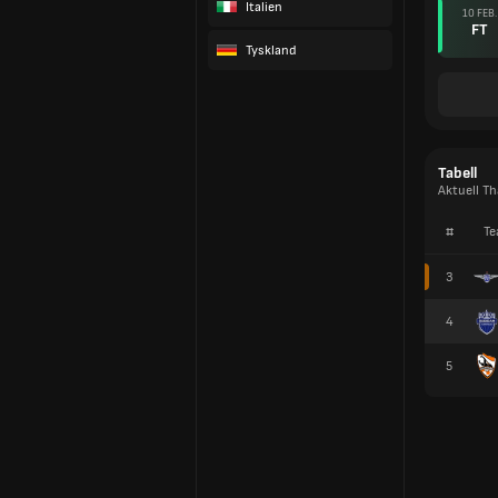
Italien
10 FEB.
FT
Tyskland
Tabell
Aktuell Th
#
Te
3
4
5