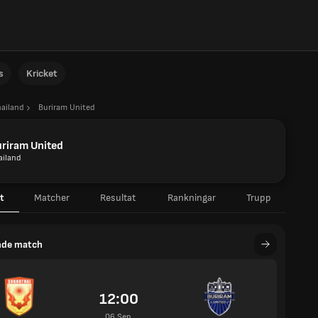
s
Kricket
hailand
Buriram United
riram United
ailand
t
Matcher
Resultat
Rankningar
Trupp
de match
12:00
06 Sep.