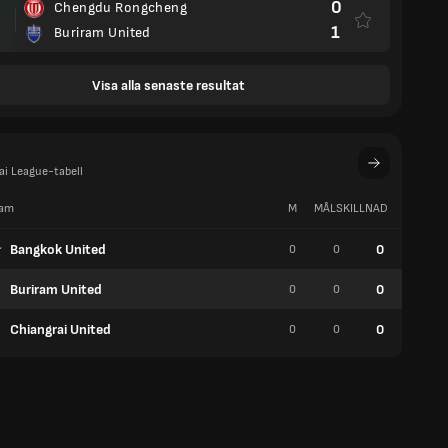
0
Chengdu Rongcheng
1
Buriram United
Visa alla senaste resultat
ai League-tabell
am
M
MÅLSKILLNAD
P
Bangkok United
0
0
0
0
Buriram United
0
0
0
0
Chiangrai United
0
0
0
0