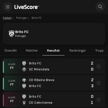
Fotboll
Portugal
Brito FC
Brito FC
Portugal
Översikt
Matcher
Resultat
Rankningar
Trupp
2
Brito FC
18 APR.
FT
0
SC Mirandela
2
CD Ribeira Brava
12 APR.
FT
3
Brito FC
0
Brito FC
04 APR.
FT
1
CD Celoricense