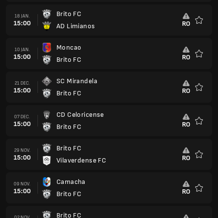
Brito FC
18 JAN.
15:00
RO
AD Limianos
Favorit
Moncao
10 JAN.
15:00
RO
Brito FC
Favorit
SC Mirandela
21 DEC.
15:00
RO
Brito FC
Favorit
CD Celoricense
07 DEC.
15:00
RO
Brito FC
Favorit
Brito FC
29 NOV.
15:00
RO
Vilaverdense FC
Favorit
Camacha
09 NOV.
15:00
RO
Brito FC
Favorit
Brito FC
02 NOV.