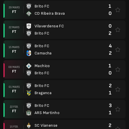
1
Brito FC
29 MARS
FT
0
CD Ribeira Brava
0
Vilaverdense FC
22 MARS
FT
2
Brito FC
4
Brito FC
15 MARS
FT
2
Camacha
1
Machico
08 MARS
FT
0
Brito FC
2
Brito FC
01 MARS
FT
1
Braganca
3
Brito FC
22 FEB.
FT
1
ARS Martinho
2
SC Vianense
15 FEB.