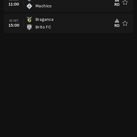
11:00
RO
Machico
Favorit
Braganca
26 OKT.
15:00
RO
Brito FC
Favorit