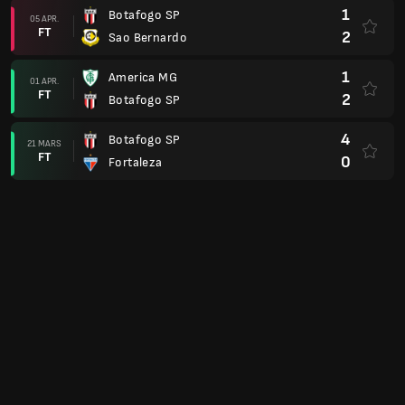
1
Capivariano
0
Guarani
07 FEB.
FT
2
Botafogo SP
1
Botafogo SP
01 FEB.
FT
0
Palmeiras
2
Novorizontino
25 JAN.
FT
0
Botafogo SP
1
Botafogo SP
22 JAN.
FT
0
Primavera SP
5
RB Bragantino
18 JAN.
FT
0
Botafogo SP
1
Botafogo SP
15 JAN.
FT
1
Noroeste