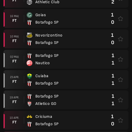
1
Botafogo SP
1
Botafogo SP
19 APR.
FT
1
Atletico GO
1
Criciuma
10 APR.
FT
0
Botafogo SP
1
Botafogo SP
05 APR.
FT
2
Sao Bernardo
1
America MG
01 APR.
FT
2
Botafogo SP
4
Botafogo SP
21 MARS
FT
0
Fortaleza
Paulista A1
0
Botafogo SP
15 FEB.
FT