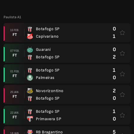
0
Velo Clube
11 JAN.
FT
0
Botafogo SP