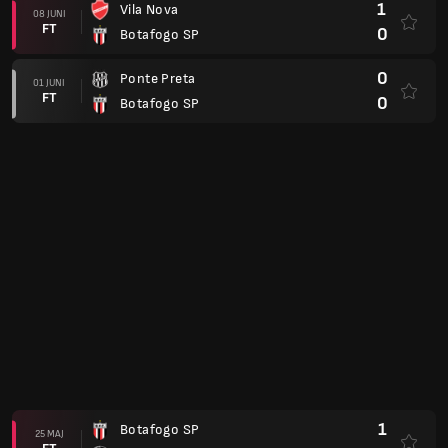
1
Vila Nova
08 JUNI
FT
0
Botafogo SP
0
Ponte Preta
01 JUNI
FT
0
Botafogo SP
1
Botafogo SP
25 MAJ
FT
2
Athletic Club
1
Goias
16 MAJ
FT
0
Botafogo SP
1
Novorizontino
10 MAJ
FT
0
Botafogo SP
1
Botafogo SP
02 MAJ
FT
1
Nautico
1
Cuiaba
23 APR.
FT