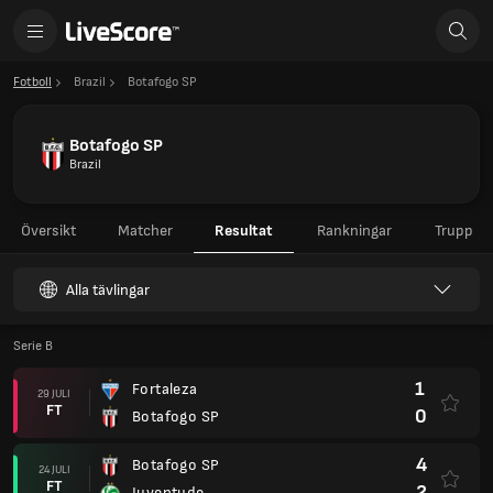
Fotboll
Brazil
Botafogo SP
Botafogo SP
Brazil
Översikt
Matcher
Resultat
Rankningar
Trupp
Alla tävlingar
Serie B
1
Fortaleza
29 JULI
FT
0
Botafogo SP
4
Botafogo SP
24 JULI
FT
2
Juventude