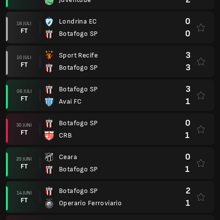
0
Londrina EC
18 JULI
FT
0
Botafogo SP
3
Sport Recife
10 JULI
FT
3
Botafogo SP
3
Botafogo SP
06 JULI
FT
1
Avai FC
0
Botafogo SP
30 JUNI
FT
1
CRB
0
Ceara
20 JUNI
FT
1
Botafogo SP
2
Botafogo SP
14 JUNI
FT
1
Operario Ferroviario