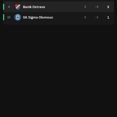
Banik Ostrava
3
9
2
-3
SK Sigma Olomouc
1
10
2
-1