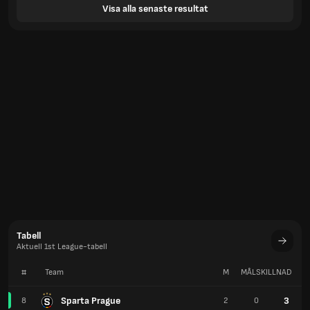
Visa alla senaste resultat
Tabell
Aktuell 1st League-tabell
#
Team
M
MÅLSKILLNAD
P
Sparta Prague
3
8
2
0