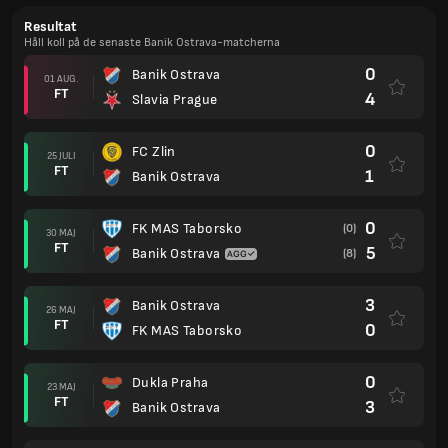
Resultat
Håll koll på de senaste Banik Ostrava-matcherna
0
Banik Ostrava
01 AUG.
FT
4
Slavia Prague
0
FC Zlin
25 JULI
FT
1
Banik Ostrava
0
FK MAS Taborsko
(0)
30 MAJ
FT
5
Banik Ostrava
(8)
3
Banik Ostrava
26 MAJ
FT
0
FK MAS Taborsko
0
Dukla Praha
23 MAJ
FT
3
Banik Ostrava