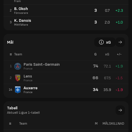
Fram
B. Okoh
3
0.7
+2.3
2
Försvarare
K. Danois
3
2.0
+1.0
3
Mittfältare
Mål
xG
#
Team
G
xG
+/-
Paris Saint-Germain
74
72.1
+1.9
1
France
Lens
66
67.5
-1.5
2
France
Auxerre
34
35.9
-1.9
14
France
Tabell
Aktuell Ligue 1-tabell
#
Team
M
MÅLSKILLNAD
P