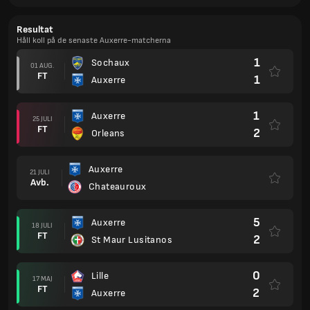
Resultat
Håll koll på de senaste Auxerre-matcherna
1
Sochaux
01 AUG.
FT
1
Auxerre
1
Auxerre
25 JULI
FT
2
Orleans
Auxerre
21 JULI
Avb.
Chateauroux
5
Auxerre
18 JULI
FT
2
St Maur Lusitanos
0
Lille
17 MAJ
FT
2
Auxerre