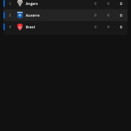
Angers
0
1
0
0
Auxerre
0
2
0
0
Brest
0
3
0
0