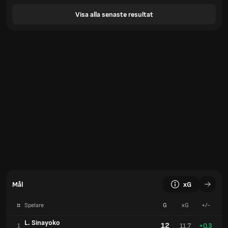
Visa alla senaste resultat
Mål
xG
#
Spelare
G
xG
+/-
L. Sinayoko
12
11.7
+0.3
1