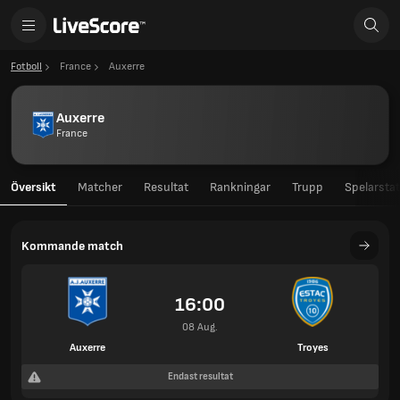
Fotboll
France
Auxerre
Auxerre
France
Översikt
Matcher
Resultat
Rankningar
Trupp
Spelarstat
Kommande match
16:00
08 Aug.
Auxerre
Troyes
Endast resultat