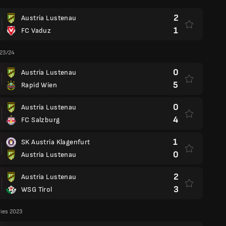
2
Austria Lustenau
1
FC Vaduz
 23/24
0
Austria Lustenau
5
Rapid Wien
0
Austria Lustenau
4
FC Salzburg
1
SK Austria Klagenfurt
0
Austria Lustenau
2
Austria Lustenau
3
WSG Tirol
lies 2023