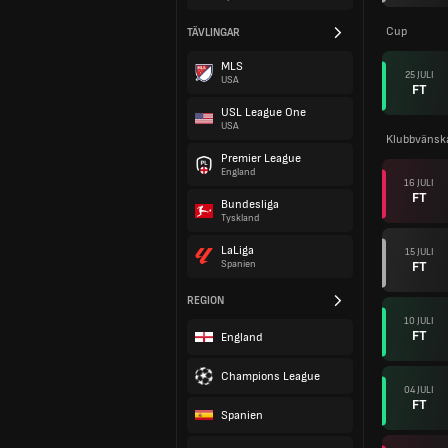
Cup
TÄVLINGAR
MLS
25 JULI
USA
FT
USL League One
USA
Klubbvänsk
Premier League
England
16 JULI
FT
Bundesliga
Tyskland
LaLiga
15 JULI
FT
Spanien
REGION
10 JULI
FT
England
Champions League
04 JULI
FT
Spanien