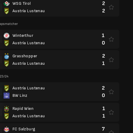
2
WSG Tirol
2
Austria Lustenau
apsmatcher
1
Winterthur
0
Austria Lustenau
2
Grasshopper
1
Austria Lustenau
 23/24
2
Austria Lustenau
0
BW Linz
1
Rapid Wien
1
Austria Lustenau
7
FC Salzburg