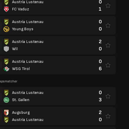
0
Austria Lustenau
1
FC Vaduz
0
Austria Lustenau
0
Young Boys
2
Austria Lustenau
0
Wil
0
Austria Lustenau
6
WSG Tirol
apsmatcher
0
Austria Lustenau
3
St. Gallen
2
Augsburg
0
Austria Lustenau