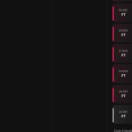
05 DEC.
FT
25 NOV.
FT
11 NOV.
FT
04 NOV.
FT
29 OKT.
FT
21 OKT.
FT
Club Friend