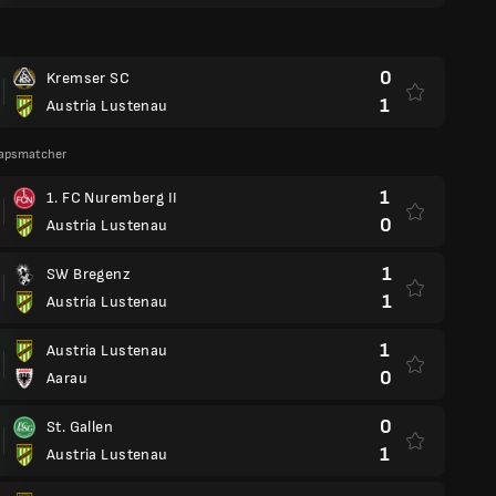
0
Kremser SC
1
Austria Lustenau
apsmatcher
1
1. FC Nuremberg II
0
Austria Lustenau
1
SW Bregenz
1
Austria Lustenau
1
Austria Lustenau
0
Aarau
0
St. Gallen
1
Austria Lustenau