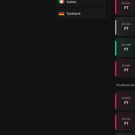
Italien
04 JULI
FT
Tyskland
01 JULI
FT
26 JUNI
FT
31 JAN.
FT
Klubbvänsk
13 NOV.
FT
19 JULI
FT