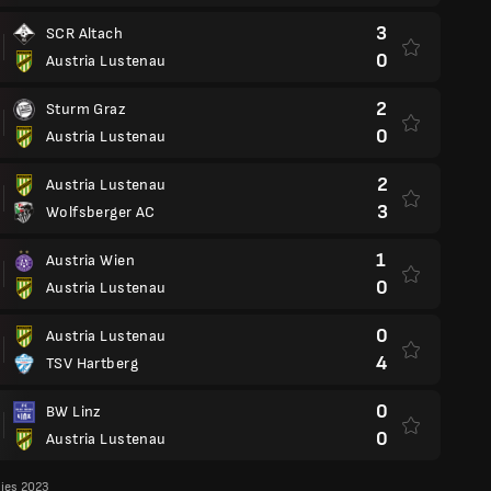
3
SCR Altach
0
Austria Lustenau
2
Sturm Graz
0
Austria Lustenau
2
Austria Lustenau
3
Wolfsberger AC
1
Austria Wien
0
Austria Lustenau
0
Austria Lustenau
4
TSV Hartberg
0
BW Linz
0
Austria Lustenau
lies 2023