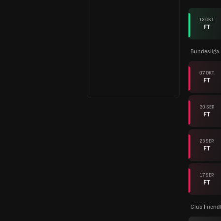
12 OKT.
FT
Bundesliga
07 OKT.
FT
30 SEP.
FT
23 SEP.
FT
17 SEP.
FT
Club Friend