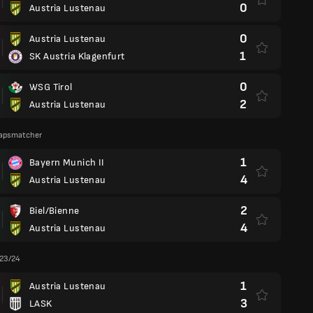
0
Austria Lustenau
0
Austria Lustenau
1
SK Austria Klagenfurt
0
WSG Tirol
2
Austria Lustenau
apsmatcher
1
Bayern Munich II
4
Austria Lustenau
2
Biel/Bienne
4
Austria Lustenau
 23/24
1
Austria Lustenau
3
LASK