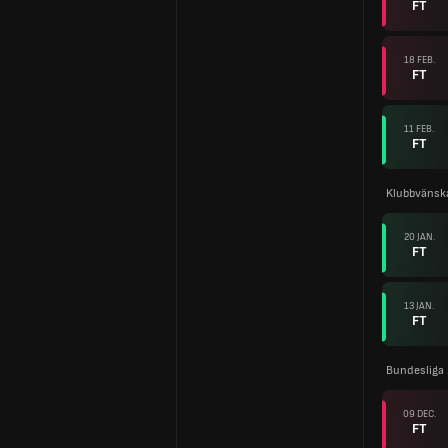
FT
18 FEB.
FT
11 FEB.
FT
Klubbvänsk
20 JAN.
FT
13 JAN.
FT
Bundesliga
09 DEC.
FT