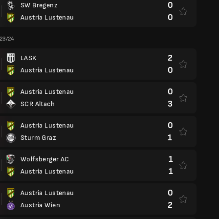
0
SW Bregenz
0
Austria Lustenau
 23/24
2
LASK
0
Austria Lustenau
0
Austria Lustenau
3
SCR Altach
0
Austria Lustenau
1
Sturm Graz
1
Wolfsberger AC
1
Austria Lustenau
0
Austria Lustenau
2
Austria Wien