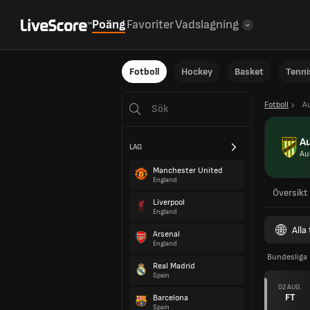
Poäng
Favoriter
Vadslagning
Fotboll
Hockey
Basket
Tenni
Fotboll
Au
Au
LAG
Au
Manchester United
England
Översikt
Liverpool
England
Alla
Arsenal
England
Bundesliga
Real Madrid
Spain
02 AUG.
FT
Barcelona
Spain