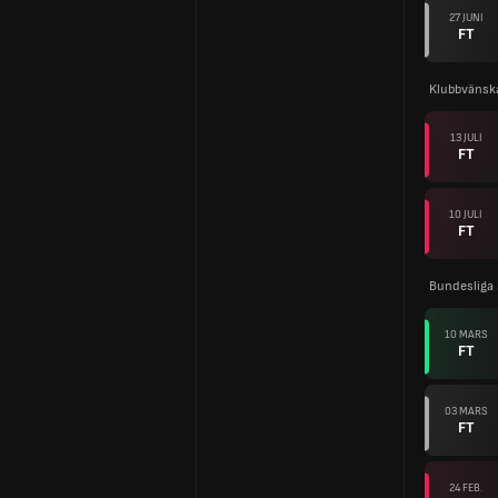
27 JUNI
FT
Klubbvänsk
13 JULI
FT
10 JULI
FT
Bundesliga
10 MARS
FT
03 MARS
FT
24 FEB.