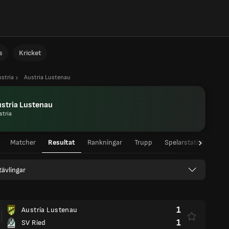
s
Kricket
stria
Austria Lustenau
stria Lustenau
stria
Matcher
Resultat
Rankningar
Trupp
Spelarstatistik
 tävlingar
1
Austria Lustenau
1
SV Ried