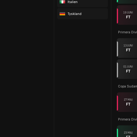
Italien
19 JUNI
Tyskland
FT
Primera Div
13 JUNI
FT
01 JUNI
FT
Copa Sudam
27 MAJ
FT
Primera Div
23 MAJ