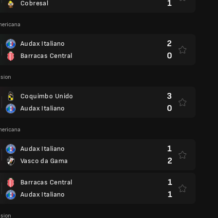
1
Cobresal
ericana
2
Audax Italiano
0
Barracas Central
ision
3
Coquimbo Unido
0
Audax Italiano
ericana
1
Audax Italiano
2
Vasco da Gama
1
Barracas Central
1
Audax Italiano
ision