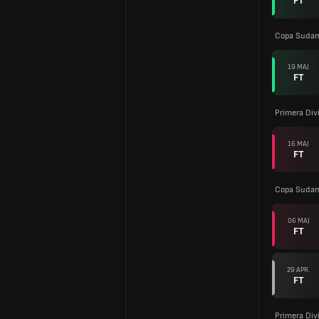
FT
Copa Sudam
19 MAJ
FT
Primera Div
16 MAJ
FT
Copa Sudam
06 MAJ
FT
29 APR.
FT
Primera Div