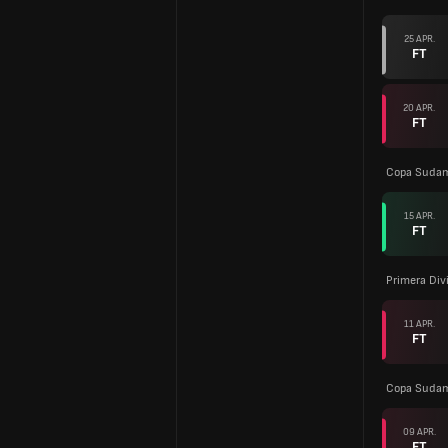
25 APR.
FT
20 APR.
FT
Copa Sudam
15 APR.
FT
Primera Div
11 APR.
FT
Copa Sudam
09 APR.
FT