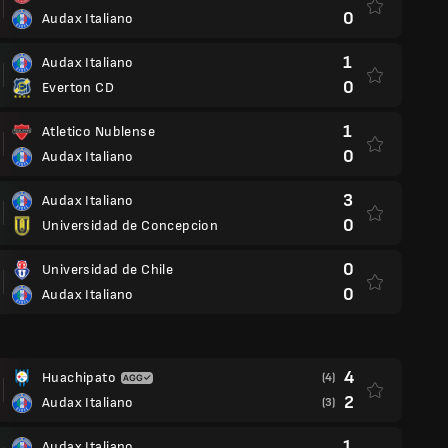
0
Audax Italiano
1
Audax Italiano
0
Everton CD
1
Atletico Nublense
0
Audax Italiano
3
Audax Italiano
0
Universidad de Concepcion
0
Universidad de Chile
0
Audax Italiano
4
Huachipato
(4)
2
Audax Italiano
(3)
1
Audax Italiano