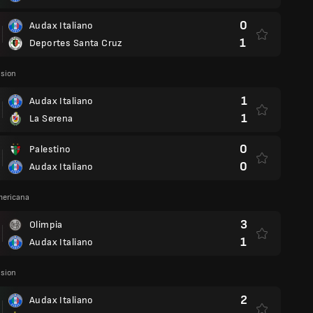
0
Audax Italiano
1
Deportes Santa Cruz
ision
1
Audax Italiano
1
La Serena
0
Palestino
0
Audax Italiano
ericana
3
Olimpia
1
Audax Italiano
ision
2
Audax Italiano