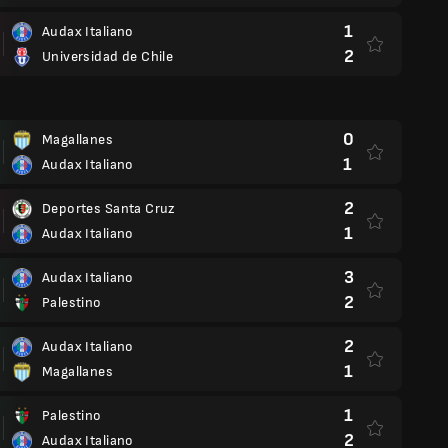
1
Audax Italiano
2
Universidad de Chile
0
Magallanes
1
Audax Italiano
2
Deportes Santa Cruz
1
Audax Italiano
3
Audax Italiano
2
Palestino
2
Audax Italiano
1
Magallanes
1
Palestino
2
Audax Italiano