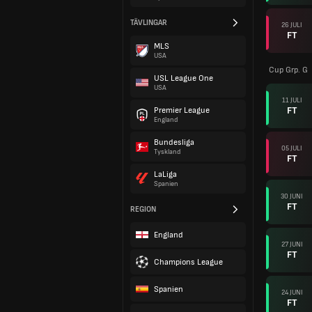
TÄVLINGAR
26 JULI
FT
MLS
USA
Cup Grp. G
USL League One
USA
11 JULI
FT
Premier League
England
Bundesliga
05 JULI
Tyskland
FT
LaLiga
Spanien
30 JUNI
FT
REGION
England
27 JUNI
FT
Champions League
Spanien
24 JUNI
FT