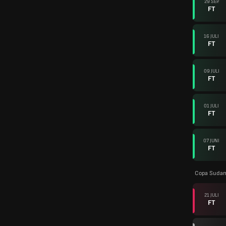
29 SEP.
FT
16 JULI
FT
09 JULI
FT
01 JULI
FT
07 JUNI
FT
Copa Sudam
21 JULI
FT