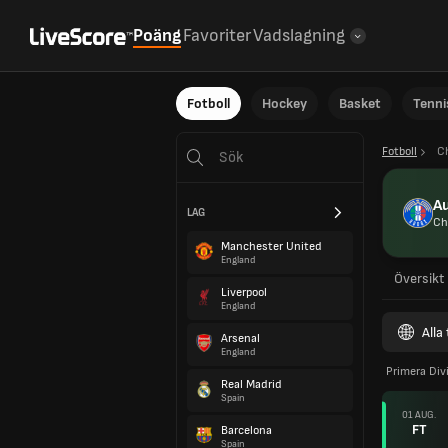
Poäng
Favoriter
Vadslagning
Fotboll
Hockey
Basket
Tenni
Fotboll
Ch
Au
LAG
Ch
Manchester United
England
Översikt
Liverpool
England
Alla
Arsenal
England
Primera Div
Real Madrid
Spain
01 AUG.
FT
Barcelona
Spain