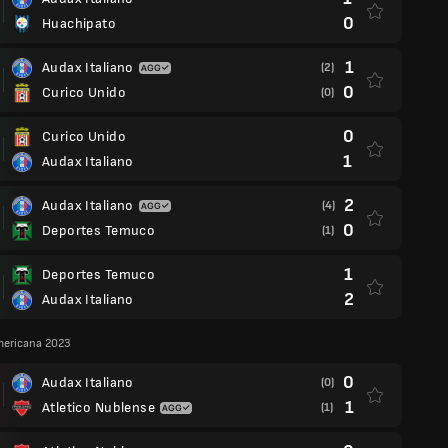
0
Huachipato
1
Audax Italiano
(2)
0
Curico Unido
(0)
0
Curico Unido
1
Audax Italiano
2
Audax Italiano
(4)
0
Deportes Temuco
(1)
1
Deportes Temuco
2
Audax Italiano
ericana 2023
0
Audax Italiano
(0)
1
Atletico Nublense
(1)