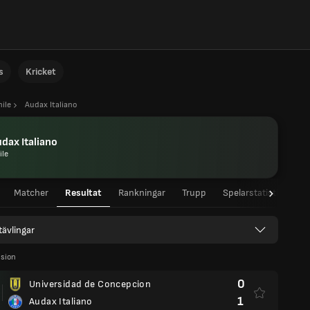
s
Kricket
ile
Audax Italiano
dax Italiano
ile
Matcher
Resultat
Rankningar
Trupp
Spelarstatistik
La
 tävlingar
ision
0
Universidad de Concepcion
1
Audax Italiano