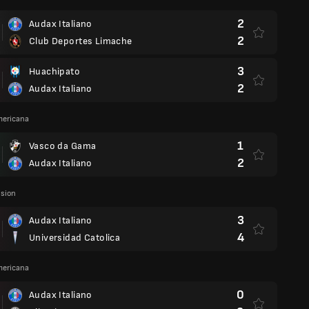
2
Audax Italiano
2
Club Deportes Limache
3
Huachipato
2
Audax Italiano
ericana
1
Vasco da Gama
2
Audax Italiano
ision
3
Audax Italiano
4
Universidad Catolica
ericana
0
Audax Italiano