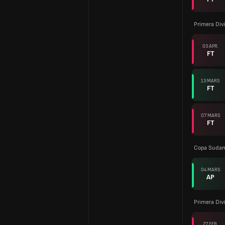
Primera Div
03 APR.
FT
13 MARS
FT
07 MARS
FT
Copa Sudam
04 MARS
AP
Primera Div
27 FEB.