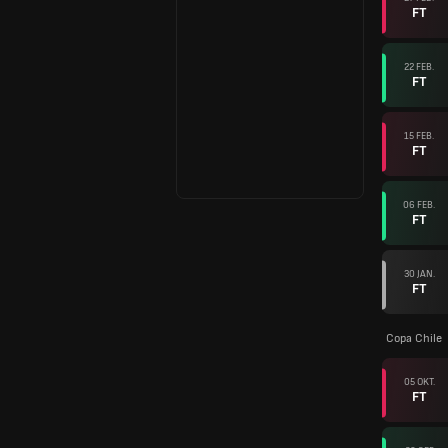
FT
22 FEB.
FT
15 FEB.
FT
06 FEB.
FT
30 JAN.
FT
Copa Chile
05 OKT.
FT