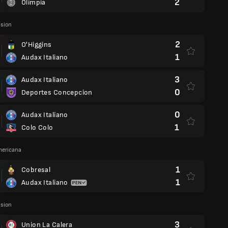
2
Olimpia
ision
2
O'Higgins
1
Audax Italiano
3
Audax Italiano
0
Deportes Concepcion
0
Audax Italiano
1
Colo Colo
ericana
1
Cobresal
1
Audax Italiano
ision
3
Union La Calera